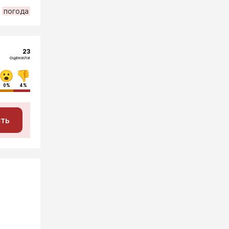
погода
23
оценили
0%
4%
сть