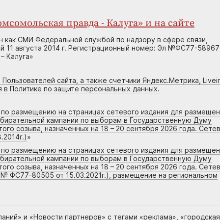
мсомольская правда - Калуга» и на сайте
н как СМИ Федеральной службой по надзору в сфере связи,
 11 августа 2014 г. Регистрационный номер: Эл №ФС77-58967
– Калуга»
 Пользователей сайта, а также счетчики Яндекс.Метрика, Livein
я в Политике по защите персональных данных.
г по размещению на страницах сетевого издания для размеще
збирательной кампании по выборам в Государственную Думу
го созыва, назначенных на 18 – 20 сентября 2026 года. Сете
.2014г.)
»
г по размещению на страницах сетевого издания для размеще
збирательной кампании по выборам в Государственную Думу
го созыва, назначенных на 18 – 20 сентября 2026 года. Сете
 № ФС77-80505 от 15.03.2021г.), размещение на региональном
паний
» и «
Новости партнеров
» с тегами «реклама», «городская