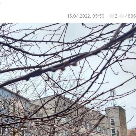
.
15.04.2022, 05:50
2
4886