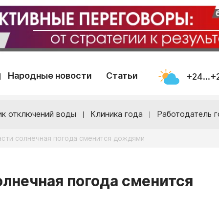
Народные новости
Статьи
+24...+
ик отключений воды
Клиника года
Работодатель г
асти солнечная погода сменится дождями
олнечная погода сменится