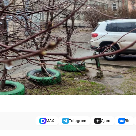
MAX
Telegram
Дзен
ВК