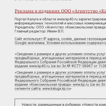
Реклама в изданиях ООО «Агентство «Ко
Портал Калуги и области www.kp40.ru зарегистрирова
информационных технологий и массовых коммуникаций
Учредитель: ООО «Агентство «Комсомольская правда 
Главный редактор: Ивкин В.П.
Сайт использует IP адреса, cookie, данные геолокации
Google-анатилика. Условия использования содержатс
«
Сведения о размере и других условиях оплаты услу
предвыборных, агитационных материалов в период и
Федерального Собрания Российской Федерации девято
издание www.kp40.ru (св-во Эл № ФС77-58967 от 11.08
«
Сведения о размере и других условиях оплаты услу
предвыборных, агитационных материалов в период и
Федерального Собрания Российской Федерации девято
издание «Комсомольская правда» www.kp.ru (св-во Эл
сегменте сайта: www.kaluga.kp.ru
»
Новости, размещенные в рубриках «
Новости ком