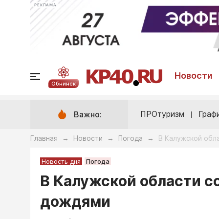
РЕКЛАМА
Новости
Обнинск
ПРОтуризм
Граф
Важно:
Главная
Новости
Погода
В Калужской обл
→
→
→
Новость дня
Погода
В Калужской области с
дождями