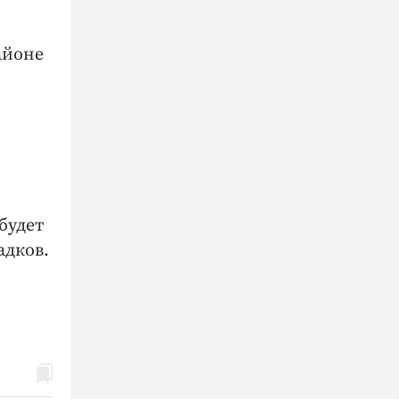
айоне
будет
адков.