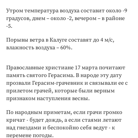
Интересное чтиво
Утром температура воздуха составит около -9
Клиника года
градусов, днем – около -2, вечером – в районе
Бренд года
-5.
Работодатель года
Порывы ветра в Калуге составят до 4 м/с,
влажность воздуха – 60%.
Православные христиане 17 марта почитают
память святого Герасима. В народе эту дату
прозвали Герасим-грачевник и связывали ее с
прилетом грачей, которые были верным
признаком наступления весны.
По народным приметам, если грачи громко
кричат - будет дождь, а если стаями летают
над гнездами и беспокойно себя ведут - к
перемене погоды.