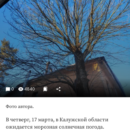
Криминал
Культура
Недвижимость и ЖКХ
Образование
Общество
Погода
Праздники
Происшествия
Спорт
Экономика и бизнес
0
4840
ПРОЕКТЫ
Блоги
Фото автора.
Издания
В четверг, 17 марта, в Калужской области
Медиаперсона
ожидается морозная солнечная погода.