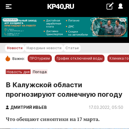
РЕКЛАМА
+17...+18 °С
Новости
Народные новости
Статьи
ПРОтуризм
График отключений воды
Клиника г
Важно:
РУБРИКИ
Новость дня
Погода
Обнинск
В Калужской области
Новости компаний
прогнозируют солнечную погоду
Статьи
Народные новости
ДМИТРИЙ ИВЬЕВ
17.03.2022, 05:50
Авто и транспорт
Что обещают синоптики на 17 марта.
Благоустройство