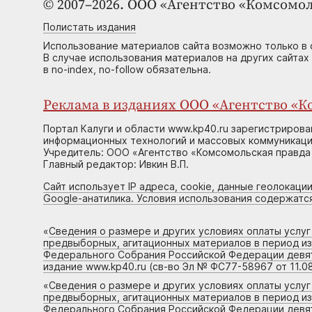
© 2007–2026. ООО «Агентство «Комсомол
Полистать издания
Использование материалов сайта возможно только в 
В случае использования материалов на других сайтах
в no-index, no-follow обязательна.
Реклама в изданиях ООО «Агентство «Ко
Портал Калуги и области www.kp40.ru зарегистрирова
информационных технологий и массовых коммуникаций
Учредитель: ООО «Агентство «Комсомольская правда 
Главный редактор: Ивкин В.П.
Сайт использует IP адреса, cookie, данные геолокации
Google-анатилика. Условия использования содержатс
«
Сведения о размере и других условиях оплаты услу
предвыборных, агитационных материалов в период и
Федерального Собрания Российской Федерации девято
издание www.kp40.ru (св-во Эл № ФС77-58967 от 11.08
«
Сведения о размере и других условиях оплаты услу
предвыборных, агитационных материалов в период и
Федерального Собрания Российской Федерации девято