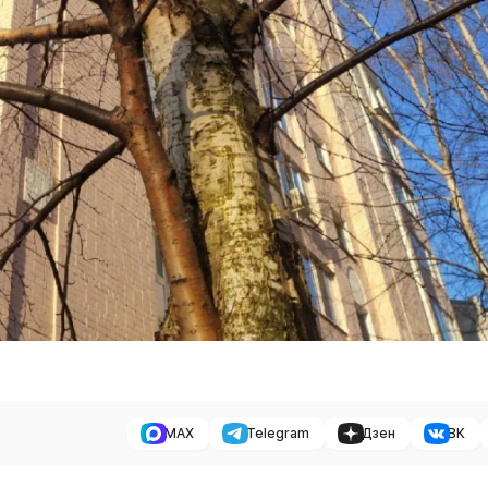
MAX
Telegram
Дзен
ВК