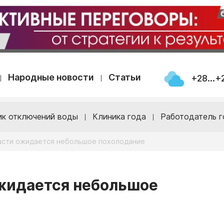
Народные новости
Статьи
+28...+
ик отключений воды
Клиника года
Работодатель г
асти ожидается небольшое похолодание
ожидается небольшое