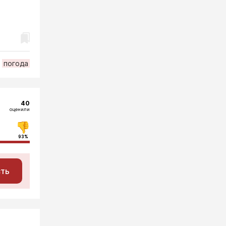
погода
40
оценили
93%
сть