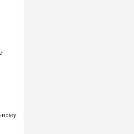
е
льному