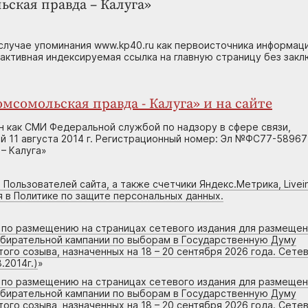
ьская правда – Калуга»
случае упоминания www.kp40.ru как первоисточника информаци
 активная индексируемая ссылка на главную страницу без зак
мсомольская правда - Калуга» и на сайте
н как СМИ Федеральной службой по надзору в сфере связи,
 11 августа 2014 г. Регистрационный номер: Эл №ФС77-58967
– Калуга»
 Пользователей сайта, а также счетчики Яндекс.Метрика, Livein
я в Политике по защите персональных данных.
г по размещению на страницах сетевого издания для размеще
збирательной кампании по выборам в Государственную Думу
го созыва, назначенных на 18 – 20 сентября 2026 года. Сете
.2014г.)
»
г по размещению на страницах сетевого издания для размеще
збирательной кампании по выборам в Государственную Думу
го созыва, назначенных на 18 – 20 сентября 2026 года. Сете