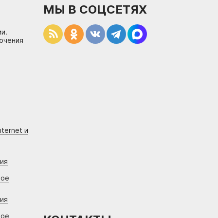
МЫ В СОЦСЕТЯХ
и.
лючения
ternet и
ния
вое
ния
вое