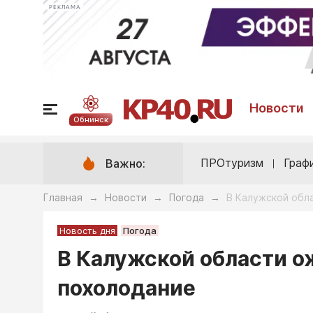
РЕКЛАМА
Новости
Обнинск
ПРОтуризм
Граф
Важно:
Главная
Новости
Погода
В Калужской обл
→
→
→
Новость дня
Погода
В Калужской области 
похолодание