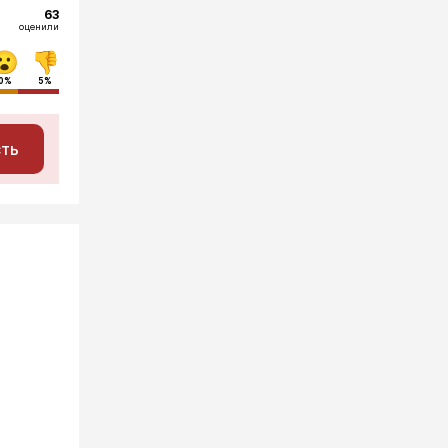
63
оценили
0%
5%
сть