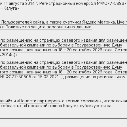
 11 августа 2014 г. Регистрационный номер: Эл №ФС77-58967
– Калуга»
 Пользователей сайта, а также счетчики Яндекс.Метрика, Livein
я в Политике по защите персональных данных.
г по размещению на страницах сетевого издания для размеще
збирательной кампании по выборам в Государственную Думу
го созыва, назначенных на 18 – 20 сентября 2026 года. Сете
.2014г.)
»
г по размещению на страницах сетевого издания для размеще
збирательной кампании по выборам в Государственную Думу
го созыва, назначенных на 18 – 20 сентября 2026 года. Сете
 № ФС77-80505 от 15.03.2021г.), размещение на региональном
паний
» и «
Новости партнеров
» с тегами «реклама», «городская
 «область», «Городской голова Калуги» публикуются на