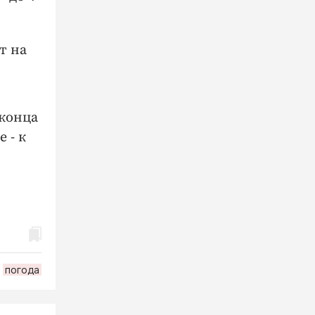
т на
 конца
 - к
погода