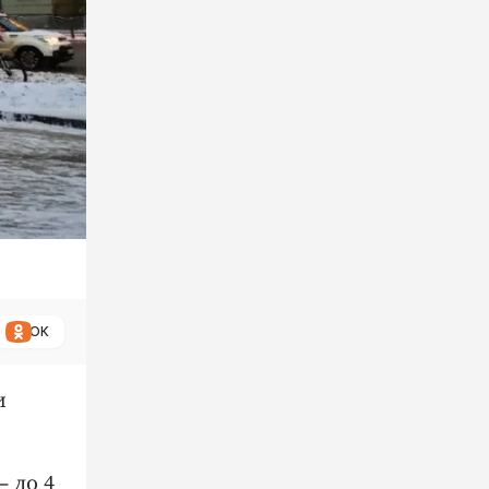
ОК
и
– до 4