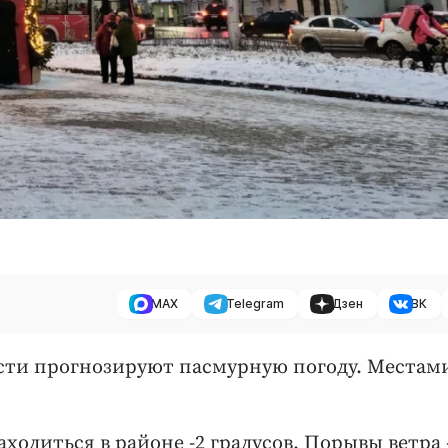
MAX
Telegram
Дзен
ВК
ласти прогнозируют пасмурную погоду. Местам
аходиться в районе -2 градусов. Порывы ветра 