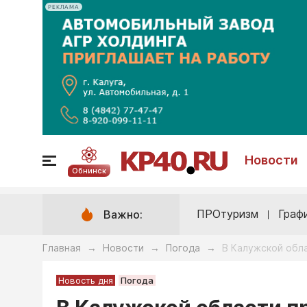
РЕКЛАМА
Новости
Обнинск
ПРОтуризм
Граф
Важно:
Главная
Новости
Погода
В Калужской обл
→
→
→
Новость дня
Погода