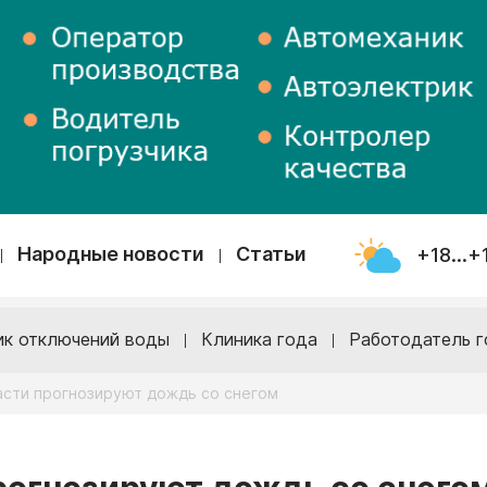
Народные новости
Статьи
+18...+
ик отключений воды
Клиника года
Работодатель г
асти прогнозируют дождь со снегом