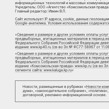
информационных технологий и массовых коммуникаций
Учредитель: ООО «Агентство «Комсомольская правда 
Главный редактор: Ивкин В.П.
Сайт использует IP адреса, cookie, данные геолокации
Google-анатилика. Условия использования содержатс
«
Сведения о размере и других условиях оплаты услу
предвыборных, агитационных материалов в период и
Федерального Собрания Российской Федерации девято
издание www.kp40.ru (св-во Эл № ФС77-58967 от 11.08
«
Сведения о размере и других условиях оплаты услу
предвыборных, агитационных материалов в период и
Федерального Собрания Российской Федерации девято
издание «Комсомольская правда» www.kp.ru (св-во Эл
сегменте сайта: www.kaluga.kp.ru
»
Новости, размещенные в рубриках «
Новости ком
дума», «законодательное собрание», «политика»,
договорной, рекламно-информационной основе.