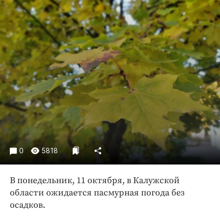
Криминал
Культура
Недвижимость и ЖКХ
Образование
Общество
Погода
Праздники
Происшествия
Спорт
Экономика и бизнес
0
5818
ПРОЕКТЫ
Блоги
В понедельник, 11 октября, в Калужской
области ожидается пасмурная погода без
Издания
осадков.
Медиаперсона