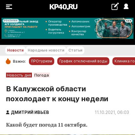
РЕКЛАМА
+18...+19 °С
Новости
Народные новости
Статьи
ПРОтуризм
График отключений воды
Клиника г
Важно:
РУБРИКИ
Новость дня
Погода
Обнинск
В Калужской области
Новости компаний
похолодает к концу недели
Статьи
Народные новости
ДМИТРИЙ ИВЬЕВ
11.10.2021, 06:03
Авто и транспорт
Какой будет погода 11 октября.
Благоустройство