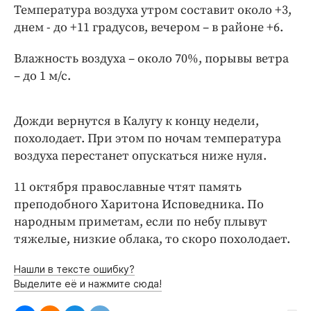
Интересное чтиво
Температура воздуха утром составит около +3,
Клиника года
днем - до +11 градусов, вечером – в районе +6.
Бренд года
Влажность воздуха – около 70%, порывы ветра
Работодатель года
– до 1 м/с.
Дожди вернутся в Калугу к концу недели,
похолодает. При этом по ночам температура
воздуха перестанет опускаться ниже нуля.
11 октября православные чтят память
преподобного Харитона Исповедника. По
народным приметам, если по небу плывут
тяжелые, низкие облака, то скоро похолодает.
Нашли в тексте ошибку?
Выделите её и нажмите сюда!