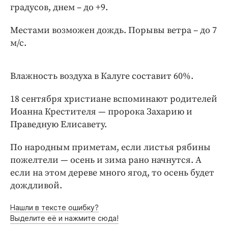
Интересное чтиво
градусов, днем – до +9.
Клиника года
Местами возможен дождь. Порывы ветра – до 7
Бренд года
м/с.
Работодатель года
Влажность воздуха в Калуге составит 60%.
18 сентября христиане вспоминают родителей
Иоанна Крестителя — пророка Захарию и
Праведную Елисавету.
По народным приметам, если листья рябины
пожелтели — осень и зима рано начнутся. А
если на этом дереве много ягод, то осень будет
дождливой.
Нашли в тексте ошибку?
Выделите её и нажмите сюда!