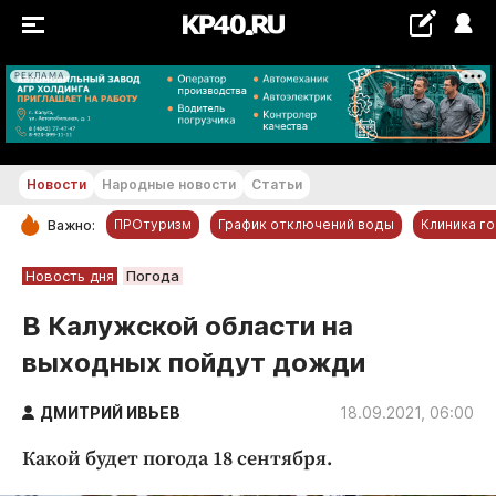
РЕКЛАМА
+23...+24 °С
Новости
Народные новости
Статьи
ПРОтуризм
График отключений воды
Клиника г
Важно:
РУБРИКИ
Новость дня
Погода
Обнинск
В Калужской области на
Новости компаний
выходных пойдут дожди
Статьи
Народные новости
ДМИТРИЙ ИВЬЕВ
18.09.2021, 06:00
Авто и транспорт
Какой будет погода 18 сентября.
Благоустройство