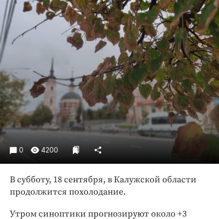
Криминал
Культура
Недвижимость и ЖКХ
Образование
Общество
Погода
Праздники
Происшествия
Спорт
Экономика и бизнес
0
4200
ПРОЕКТЫ
Блоги
В субботу, 18 сентября, в Калужской области
продолжится похолодание.
Издания
Медиаперсона
Утром синоптики прогнозируют около +3