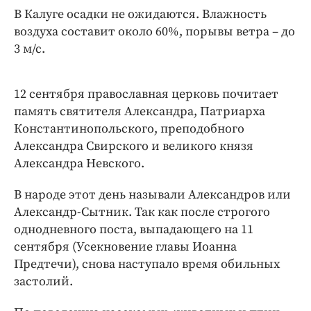
Интересное чтиво
В Калуге осадки не ожидаются. Влажность
Клиника года
воздуха составит около 60%, порывы ветра – до
Бренд года
3 м/с.
Работодатель года
12 сентября православная церковь почитает
память святителя Александра, Патриарха
Константинопольского, преподобного
Александра Свирского и великого князя
Александра Невского.
В народе этот день называли Александров или
Александр-Сытник. Так как после строгого
однодневного поста, выпадающего на 11
сентября (Усекновение главы Иоанна
Предтечи), снова наступало время обильных
застолий.