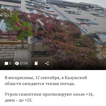
Криминал
Культура
Недвижимость и ЖКХ
Образование
Общество
Погода
Праздники
Происшествия
Спорт
0
5174
Экономика и бизнес
ПРОЕКТЫ
В воскресенье, 12 сентября, в Калужской
области ожидается теплая погода.
Блоги
Издания
Утром синоптики прогнозируют около +16,
днем – до +23.
Медиаперсона