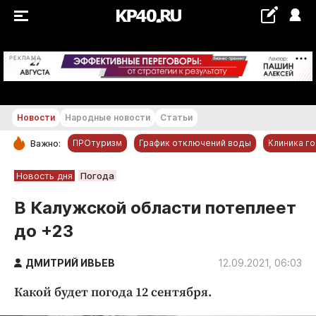
+24...+25 °С
РЕКЛАМА
Новости
Народные новости
Статьи
ПРОтуризм
График отключений воды
Клиника г
Важно:
РУБРИКИ
Новость дня
Погода
Обнинск
В Калужской области потеплеет
Новости компаний
до +23
Статьи
Народные новости
ДМИТРИЙ ИВЬЕВ
12.09.2021, 06:03
Авто и транспорт
Какой будет погода 12 сентября.
Благоустройство