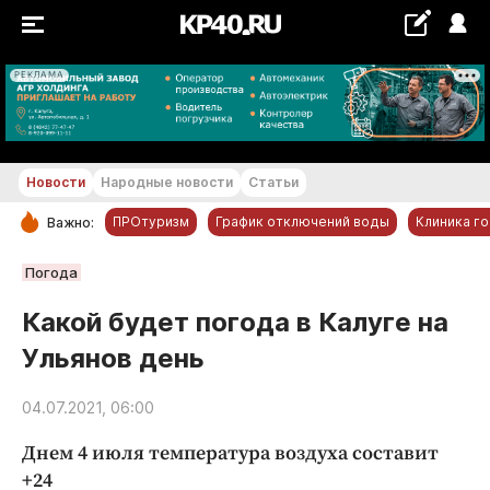
РЕКЛАМА
+20...+21 °С
Новости
Народные новости
Статьи
ПРОтуризм
График отключений воды
Клиника г
Важно:
РУБРИКИ
Погода
Обнинск
Какой будет погода в Калуге на
Новости компаний
Ульянов день
Статьи
Народные новости
04.07.2021, 06:00
Авто и транспорт
Днем 4 июля температура воздуха составит
Благоустройство
+24