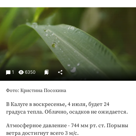
Криминал
Культура
Недвижимость и ЖКХ
Образование
Общество
Погода
Праздники
Происшествия
1
6350
Спорт
Экономика и бизнес
Фото: Кристина Посохина
ПРОЕКТЫ
В Калуге в воскресенье, 4 июля, будет 24
Блоги
градуса тепла. Облачно, осадков не ожидается.
Издания
Атмосферное давление - 744 мм рт. ст. Порывы
Медиаперсона
ветра достигнут всего 3 м/с.