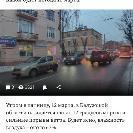
Криминал
Культура
Недвижимость и ЖКХ
Образование
Общество
Погода
Праздники
Происшествия
Спорт
Экономика и бизнес
3
6821
ПРОЕКТЫ
Утром в пятницу, 12 марта, в Калужской
Блоги
области ожидается около 12 градусов мороза и
Издания
сильные порывы ветра. Будет ясно, влажность
Медиаперсона
воздуха – около 67%.