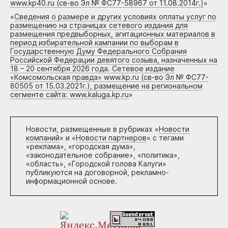
www.kp40.ru (св-во Эл № ФС77-58967 от 11.08.2014г.)
»
«
Сведения о размере и других условиях оплаты услуг по
размещению на страницах сетевого издания для
размещения предвыборных, агитационных материалов в
период избирательной кампании по выборам в
Государственную Думу Федерального Собрания
Российской Федерации девятого созыва, назначенных на
18 – 20 сентября 2026 года. Сетевое издание
«Комсомольская правда» www.kp.ru (св-во Эл № ФС77-
80505 от 15.03.2021г.), размещение на региональном
сегменте сайта: www.kaluga.kp.ru
»
Новости, размещенные в рубриках «
Новости
компаний
» и «
Новости партнеров
» с тегами
«реклама», «городская дума»,
«законодательное собрание», «политика»,
«область», «Городской голова Калуги»
публикуются на договорной, рекламно-
информационной основе.