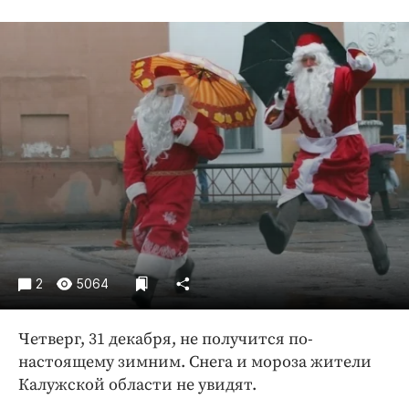
Криминал
Культура
Недвижимость и ЖКХ
Образование
Общество
Погода
Праздники
Происшествия
Спорт
Экономика и бизнес
2
5064
ПРОЕКТЫ
Блоги
Четверг, 31 декабря, не получится по-
Издания
настоящему зимним. Снега и мороза жители
Калужской области не увидят.
Медиаперсона