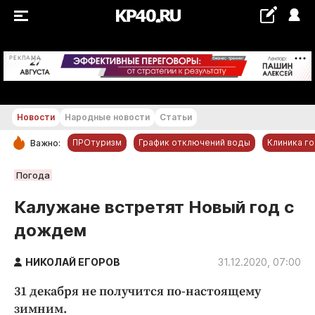
+21...+22 °С
РЕКЛАМА
Новости
Народные новости
Статьи
ПРОтуризм
График отключений воды
Клиника г
Важно:
РУБРИКИ
Погода
Обнинск
Калужане встретят Новый год с
Новости компаний
дождем
Статьи
Народные новости
НИКОЛАЙ ЕГОРОВ
31.12.2020, 07:00
Авто и транспорт
31 декабря не получится по-настоящему
Благоустройство
зимним.