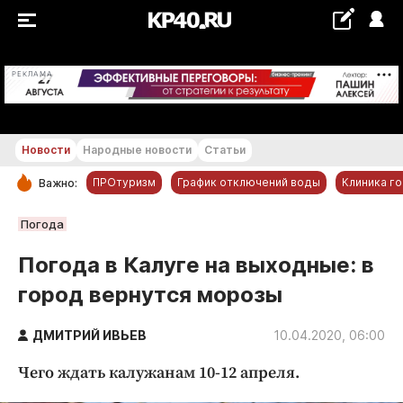
+19...+20 °С
РЕКЛАМА
Новости
Народные новости
Статьи
ПРОтуризм
График отключений воды
Клиника г
Важно:
РУБРИКИ
Погода
Обнинск
Погода в Калуге на выходные: в
Новости компаний
город вернутся морозы
Статьи
Народные новости
ДМИТРИЙ ИВЬЕВ
10.04.2020, 06:00
Авто и транспорт
Чего ждать калужанам 10-12 апреля.
Благоустройство