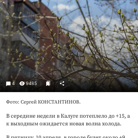
Криминал
Культура
Недвижимость и ЖКХ
Образование
Общество
Погода
Праздники
Происшествия
Спорт
4
9485
Экономика и бизнес
ПРОЕКТЫ
Фото: Сергей КОНСТАНТИНОВ.
Блоги
В середине недели в Калуге потеплело до +15, а
Издания
к выходным ожидается новая волна холода.
Медиаперсона
В пятницу, 10 апреля, в городе будет около +9,