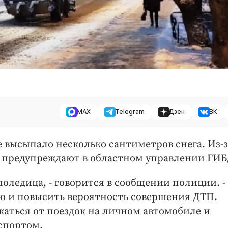
MAX
Telegram
Дзен
ВК
ге высыпало несколько сантиметров снега. Из-з
, предупреждают в областном управлении ГИБ
лоледица, - говорится в сообщении полиции. -
 и повысить вероятность совершения ДТП.
аться от поездок на личном автомобиле и
спортом.