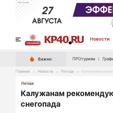
РЕКЛАМА
Новости
Обнинск
ПРОтуризм
Граф
Важно:
Главная
Новости
Погода
Калужанам реком
→
→
→
Погода
Калужанам рекомендуют
снегопада