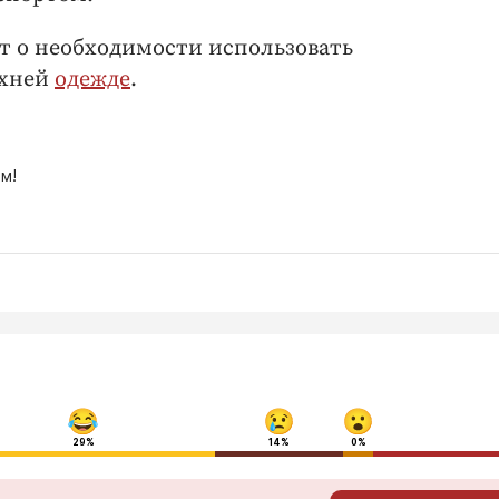
т о необходимости использовать
рхней
одежде
.
м!
29%
14%
0%