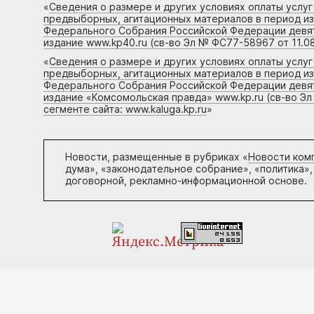
«
Сведения о размере и других условиях оплаты услу
предвыборных, агитационных материалов в период и
Федерального Собрания Российской Федерации девято
издание www.kp40.ru (св-во Эл № ФС77-58967 от 11.08
«
Сведения о размере и других условиях оплаты услу
предвыборных, агитационных материалов в период и
Федерального Собрания Российской Федерации девято
издание «Комсомольская правда» www.kp.ru (св-во Эл
сегменте сайта: www.kaluga.kp.ru
»
Новости, размещенные в рубриках «
Новости ком
дума», «законодательное собрание», «политика»,
договорной, рекламно-информационной основе.