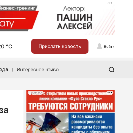
20 °С
Прислать новость
Войти
ода
Интересное чтиво
РЕКЛАМА
за