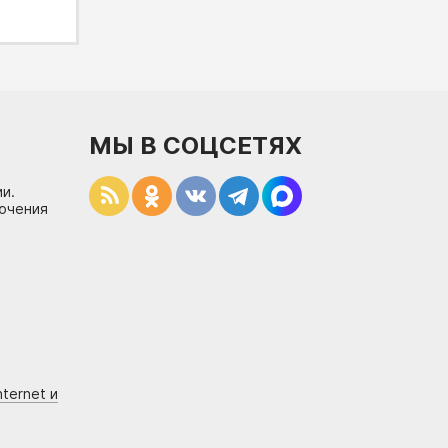
МЫ В СОЦСЕТЯХ
и.
лючения
ternet и