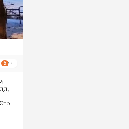
ОК
а
ДД.
 Это