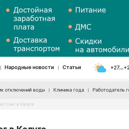
Народные новости
Статьи
+27...+
ик отключений воды
Клиника года
Работодатель г
ют снег в Калуге