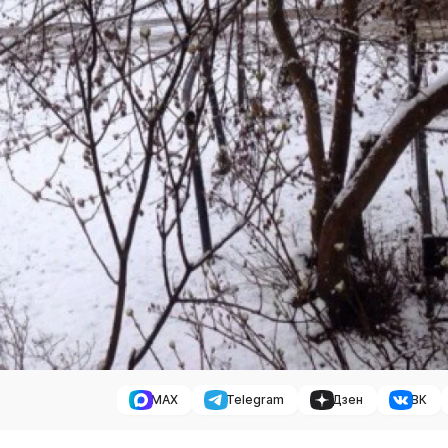
MAX
Telegram
Дзен
ВК