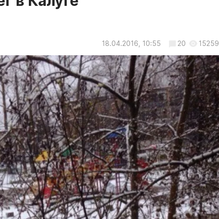
г в Калуге
18.04.2016, 10:55
20
15259