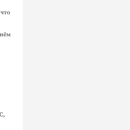
 что
днём
т
С,