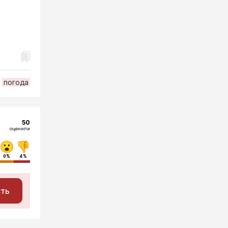
погода
50
оценили
0%
4%
сть