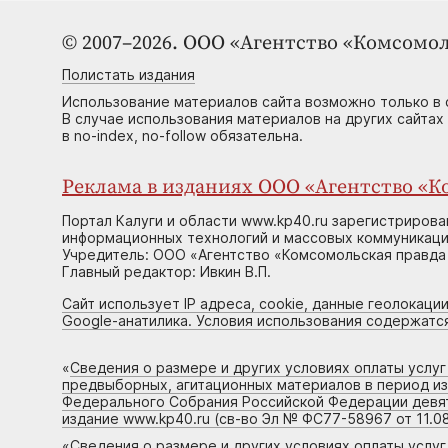
© 2007–2026. ООО «Агентство «Комсомол
Полистать издания
Использование материалов сайта возможно только в 
В случае использования материалов на других сайтах
в no-index, no-follow обязательна.
Реклама в изданиях ООО «Агентство «Ко
Портал Калуги и области www.kp40.ru зарегистрирова
информационных технологий и массовых коммуникаций
Учредитель: ООО «Агентство «Комсомольская правда 
Главный редактор: Ивкин В.П.
Сайт использует IP адреса, cookie, данные геолокации
Google-анатилика. Условия использования содержатс
«
Сведения о размере и других условиях оплаты услу
предвыборных, агитационных материалов в период и
Федерального Собрания Российской Федерации девято
издание www.kp40.ru (св-во Эл № ФС77-58967 от 11.08
«
Сведения о размере и других условиях оплаты услу