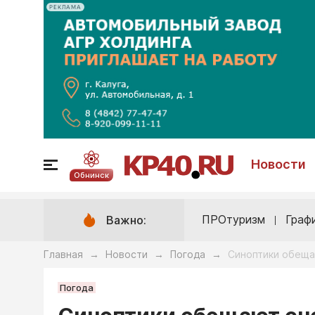
РЕКЛАМА
Новости
Обнинск
ПРОтуризм
Граф
Важно:
Главная
Новости
Погода
Синоптики обеща
→
→
→
Погода