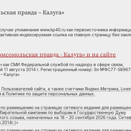
ьская правда – Калуга»
случае упоминания www.kp40.ru как первоисточника информаци
 активная индексируемая ссылка на главную страницу без зак
мсомольская правда - Калуга» и на сайте
н как СМИ Федеральной службой по надзору в сфере связи,
 11 августа 2014 г. Регистрационный номер: Эл №ФС77-58967
– Калуга»
 Пользователей сайта, а также счетчики Яндекс.Метрика, Livein
я в Политике по защите персональных данных.
г по размещению на страницах сетевого издания для размеще
збирательной кампании по выборам в Государственную Думу
го созыва, назначенных на 18 – 20 сентября 2026 года. Сете
.2014г.)
»
г по размещению на страницах сетевого издания для размеще