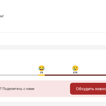
м!
2%
32%
Обсудить ново
ь? Поделитесь с нами