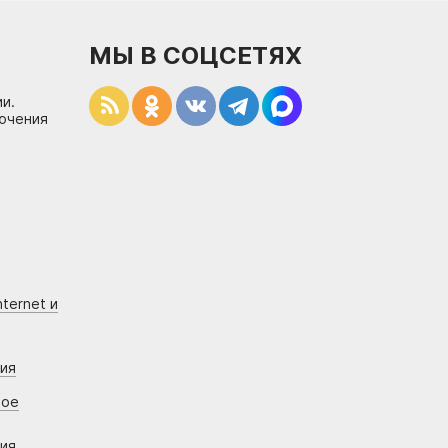
МЫ В СОЦСЕТЯХ
и.
лючения
ternet и
ния
вое
ния