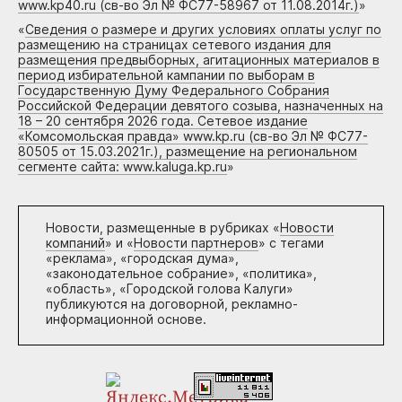
www.kp40.ru (св-во Эл № ФС77-58967 от 11.08.2014г.)
»
«
Сведения о размере и других условиях оплаты услуг по
размещению на страницах сетевого издания для
размещения предвыборных, агитационных материалов в
период избирательной кампании по выборам в
Государственную Думу Федерального Собрания
Российской Федерации девятого созыва, назначенных на
18 – 20 сентября 2026 года. Сетевое издание
«Комсомольская правда» www.kp.ru (св-во Эл № ФС77-
80505 от 15.03.2021г.), размещение на региональном
сегменте сайта: www.kaluga.kp.ru
»
Новости, размещенные в рубриках «
Новости
компаний
» и «
Новости партнеров
» с тегами
«реклама», «городская дума»,
«законодательное собрание», «политика»,
«область», «Городской голова Калуги»
публикуются на договорной, рекламно-
информационной основе.