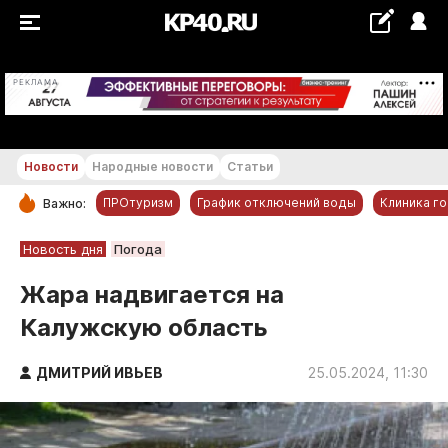
+16...+17 °С
РЕКЛАМА
Новости
Народные новости
Статьи
ПРОтуризм
График отключений воды
Клиника г
Важно:
РУБРИКИ
Новость дня
Погода
Обнинск
Жара надвигается на
Новости компаний
Калужскую область
Статьи
Народные новости
ДМИТРИЙ ИВЬЕВ
25.05.2024, 11:30
Авто и транспорт
Благоустройство