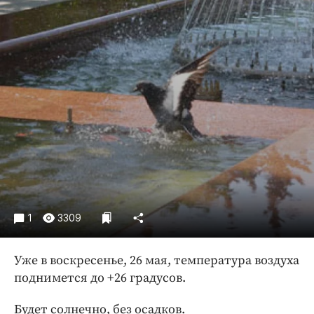
Криминал
Культура
Недвижимость и ЖКХ
Образование
Общество
Погода
Праздники
Происшествия
Спорт
Экономика и бизнес
1
3309
ПРОЕКТЫ
Блоги
Уже в воскресенье, 26 мая, температура воздуха
Издания
поднимется до +26 градусов.
Медиаперсона
Будет солнечно, без осадков.