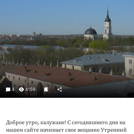
Криминал
Культура
Недвижимость и ЖКХ
Образование
Общество
Погода
Праздники
Происшествия
Спорт
Экономика и бизнес
4
4159
ПРОЕКТЫ
Блоги
Издания
Доброе утро, калужане! С сегодняшнего дня на
Медиаперсона
нашем сайте начинает свое вещание Утренний