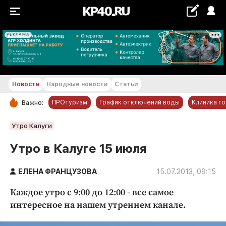
РЕКЛАМА
+16...+17 °С
Новости
Народные новости
Статьи
ПРОтуризм
График отключений воды
Клиника г
Важно:
РУБРИКИ
Утро Калуги
Обнинск
Утро в Калуге 15 июля
Новости компаний
ЕЛЕНА ФРАНЦУЗОВА
Статьи
15.07.2013, 09:15
Народные новости
Каждое утро с 9:00 до 12:00 - все самое
Авто и транспорт
интересное на нашем утреннем канале.
Благоустройство