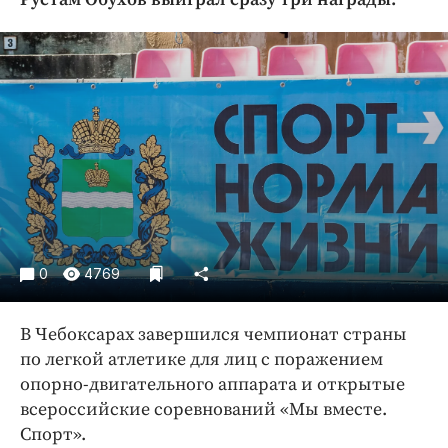
Криминал
Культура
Недвижимость и ЖКХ
Образование
Общество
Погода
Праздники
Происшествия
Спорт
0
4769
Экономика и бизнес
ПРОЕКТЫ
В Чебоксарах завершился чемпионат страны
по легкой атлетике для лиц с поражением
Блоги
опорно-двигательного аппарата и открытые
Издания
всероссийские соревнований «Мы вместе.
Медиаперсона
Спорт».