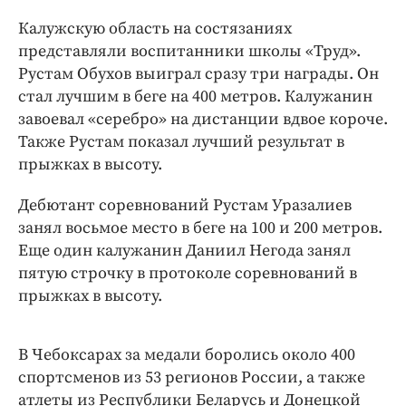
Интересное чтиво
Калужскую область на состязаниях
Клиника года
представляли воспитанники школы «Труд».
Бренд года
Рустам Обухов выиграл сразу три награды. Он
Работодатель года
стал лучшим в беге на 400 метров. Калужанин
завоевал «серебро» на дистанции вдвое короче.
Также Рустам показал лучший результат в
прыжках в высоту.
Дебютант соревнований Рустам Уразалиев
занял восьмое место в беге на 100 и 200 метров.
Еще один калужанин Даниил Негода занял
пятую строчку в протоколе соревнований в
прыжках в высоту.
В Чебоксарах за медали боролись около 400
спортсменов из 53 регионов России, а также
атлеты из Республики Беларусь и Донецкой