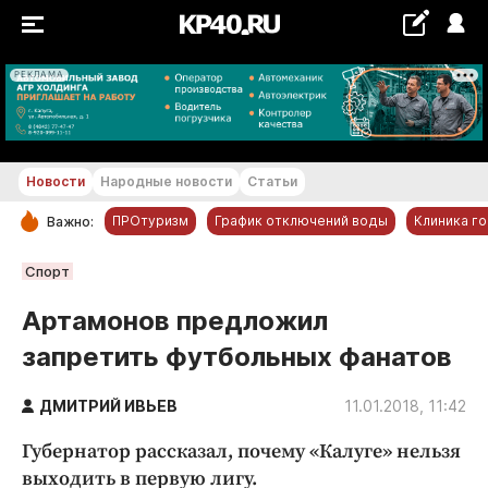
РЕКЛАМА
+26...+27 °С
Новости
Народные новости
Статьи
ПРОтуризм
График отключений воды
Клиника г
Важно:
РУБРИКИ
Спорт
Обнинск
Артамонов предложил
Новости компаний
запретить футбольных фанатов
Статьи
Народные новости
ДМИТРИЙ ИВЬЕВ
11.01.2018, 11:42
Авто и транспорт
Губернатор рассказал, почему «Калуге» нельзя
Благоустройство
выходить в первую лигу.