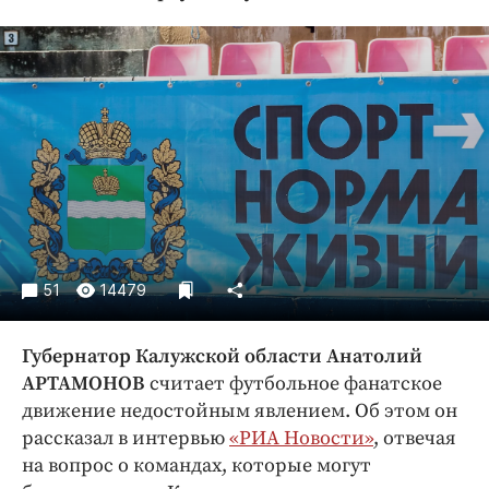
Криминал
Культура
Недвижимость и ЖКХ
Образование
Общество
Погода
Праздники
Происшествия
Спорт
51
14479
Экономика и бизнес
ПРОЕКТЫ
Губернатор Калужской области Анатолий
АРТАМОНОВ
считает футбольное фанатское
Блоги
движение недостойным явлением. Об этом он
Издания
рассказал в интервью
«РИА Новости»
, отвечая
Медиаперсона
на вопрос о командах, которые могут