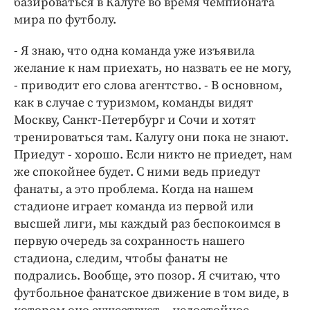
базироваться в Калуге во время чемпионата
Интересное чтиво
мира по футболу.
Клиника года
Бренд года
- Я знаю, что одна команда уже изъявила
Работодатель года
желание к нам приехать, но назвать ее не могу,
- приводит его слова агентство. - В основном,
как в случае с туризмом, команды видят
Москву, Санкт-Петербург и Сочи и хотят
тренироваться там. Калугу они пока не знают.
Приедут - хорошо. Если никто не приедет, нам
же спокойнее будет. С ними ведь приедут
фанаты, а это проблема. Когда на нашем
стадионе играет команда из первой или
высшей лиги, мы каждый раз беспокоимся в
первую очередь за сохранность нашего
стадиона, следим, чтобы фанаты не
подрались. Вообще, это позор. Я считаю, что
футбольное фанатское движение в том виде, в