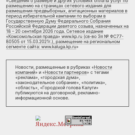
«
Сведения о размере и других условиях оплаты услуг по
размещению на страницах сетевого издания для
размещения предвыборных, агитационных материалов в
период избирательной кампании по выборам в
Государственную Думу Федерального Собрания
Российской Федерации девятого созыва, назначенных на
18 – 20 сентября 2026 года. Сетевое издание
«Комсомольская правда» www.kp.ru (св-во Эл № ФС77-
80505 от 15.03.2021г.), размещение на региональном
сегменте сайта: www.kaluga.kp.ru
»
Новости, размещенные в рубриках «
Новости
компаний
» и «
Новости партнеров
» с тегами
«реклама», «городская дума»,
«законодательное собрание», «политика»,
«область», «Городской голова Калуги»
публикуются на договорной, рекламно-
информационной основе.