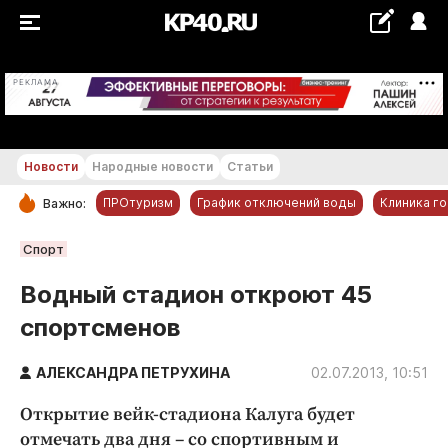
+28...+29 °С
РЕКЛАМА
Новости
Народные новости
Статьи
ПРОтуризм
График отключений воды
Клиника г
Важно:
РУБРИКИ
Спорт
Обнинск
Водный стадион откроют 45
Новости компаний
спортсменов
Статьи
Народные новости
АЛЕКСАНДРА ПЕТРУХИНА
02.07.2013, 10:51
Авто и транспорт
Открытие вейк-стадиона Калуга будет
Благоустройство
отмечать два дня – со спортивным и