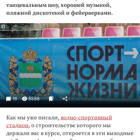
Криминал
танцевальным шоу, хорошей музыкой,
пляжной дискотекой и фейерверками.
Культура
Недвижимость и ЖКХ
Образование
Общество
Погода
Праздники
Происшествия
Спорт
Экономика и бизнес
16
8888
ПРОЕКТЫ
Блоги
Как мы уже писали,
водно-спортивный
Издания
стадион
, о строительстве которого мы
Медиаперсона
держали вас в курсе, откроется в эти выходные