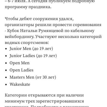
– 6-7 июля. А сегодня публикуем подробную
Интересное чтиво
программу праздника.
Клиника года
Бренд года
Чтобы дебют сооружения удался,
Работодатель года
организаторы решили провести соревнования
- Кубок Натальи Румянцевой по кабельному
вейкбордингу. Участвуют несколько категорий
водных спортсменов:
Junior Men (до 19 лет)
Junior Ladies (до 19 лет)
Open Men
Open Ladies
Masters Men (от 30 лет)
Wakeskate
Категории открываются при наличии
минимум трех зарегистрировавшихся