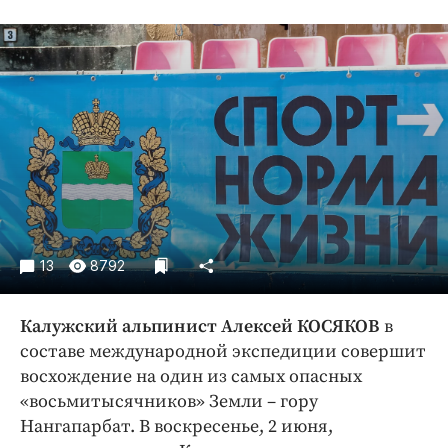
Криминал
Культура
Недвижимость и ЖКХ
Образование
Общество
Погода
Праздники
Происшествия
Спорт
13
8792
Экономика и бизнес
ПРОЕКТЫ
Калужский альпинист Алексей КОСЯКОВ
в
составе международной экспедиции совершит
Блоги
восхождение на один из самых опасных
Издания
«восьмитысячников» Земли – гору
Медиаперсона
Нангапарбат. В воскресенье, 2 июня,