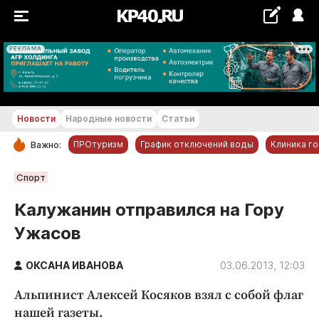
РЕКЛАМА
+21...+22 °С
Новости
Народные новости
Статьи
ПРОтуризм
График отключений воды
Клиника г
Важно:
РУБРИКИ
Спорт
Обнинск
Калужанин отправился на Гору
Новости компаний
Ужасов
Статьи
Народные новости
ОКСАНА ИВАНОВА
03.06.2013, 12:03
Авто и транспорт
Альпинист Алексей Косяков взял с собой флаг
Благоустройство
нашей газеты.