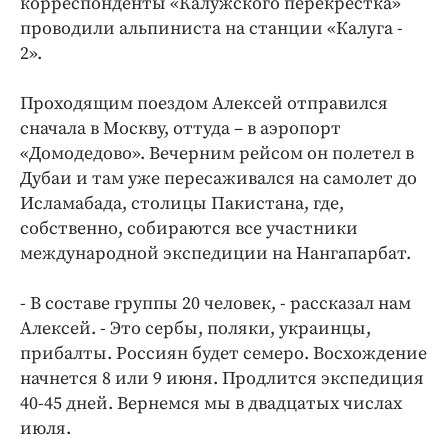
корреспонденты «Калужского перекрестка»
Интересное чтиво
проводили альпиниста на станции «Калуга -
Клиника года
2».
Бренд года
Работодатель года
Проходящим поездом Алексей отправился
сначала в Москву, оттуда – в аэропорт
«Домодедово». Вечерним рейсом он полетел в
Дубаи и там уже пересаживался на самолет до
Исламабада, столицы Пакистана, где,
собственно, собираются все участники
международной экспедиции на Нангапарбат.
- В составе группы 20 человек, - рассказал нам
Алексей. - Это сербы, поляки, украинцы,
прибалты. Россиян будет семеро. Восхождение
начнется 8 или 9 июня. Продлится экспедиция
40-45 дней. Вернемся мы в двадцатых числах
июля.