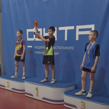
Криминал
Культура
Недвижимость и ЖКХ
Образование
Общество
Погода
Праздники
Происшествия
Спорт
Экономика и бизнес
ПРОЕКТЫ
Блоги
Издания
Медиаперсона