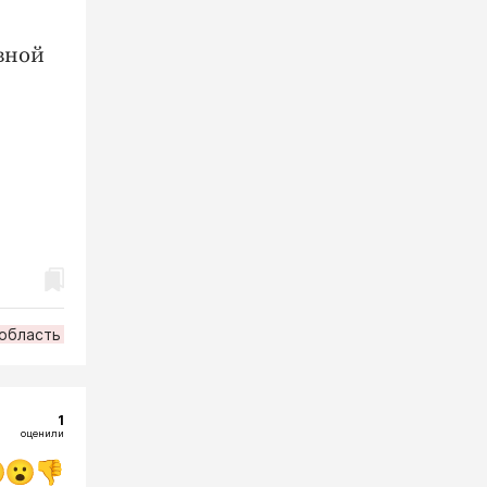
вной
 область
1
оценили