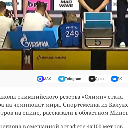
MAX
Telegram
Дзен
ВК
школы олимпийского резерва «Олимп» стала
ра на чемпионат мира. Спортсменка из Калуж
етров на спине, рассказали в областном Минс
 региона в смешанной эстафете 4х100 метров