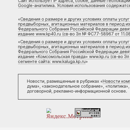
Сайт использует IP адреса, cookie, данные геолокации
Google-анатилика. Условия использования содержатс
«
Сведения о размере и других условиях оплаты услу
предвыборных, агитационных материалов в период и
Федерального Собрания Российской Федерации девято
издание www.kp40.ru (св-во Эл № ФС77-58967 от 11.08
«
Сведения о размере и других условиях оплаты услу
предвыборных, агитационных материалов в период и
Федерального Собрания Российской Федерации девято
издание «Комсомольская правда» www.kp.ru (св-во Эл
сегменте сайта: www.kaluga.kp.ru
»
Новости, размещенные в рубриках «
Новости ком
дума», «законодательное собрание», «политика»,
договорной, рекламно-информационной основе.