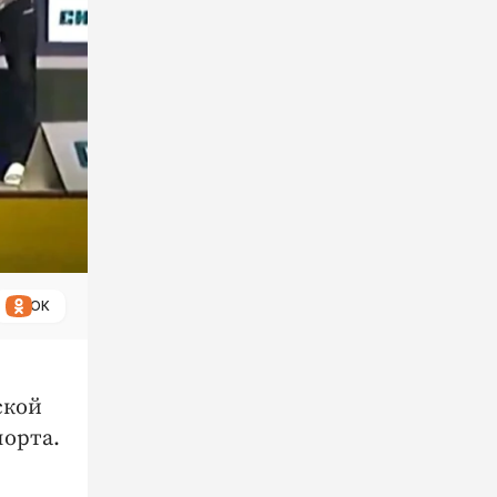
ОК
ской
порта.