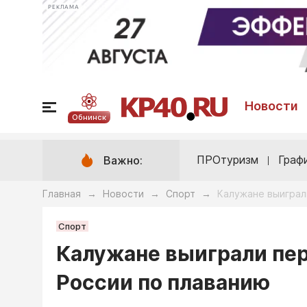
РЕКЛАМА
Новости
Обнинск
ПРОтуризм
Граф
Важно:
Главная
Новости
Спорт
Калужане выиграл
→
→
→
Спорт
Калужане выиграли пе
России по плаванию