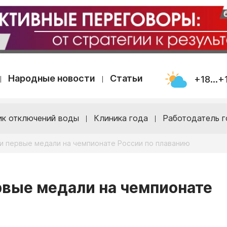
Народные новости
Статьи
+18...+
ик отключений воды
Клиника года
Работодатель г
и первые медали на чемпионате России по плаванию
рвые медали на чемпионате