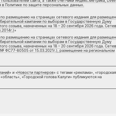
 Пользователей сайта, а также счетчики Яндекс.Метрика, Livein
я в Политике по защите персональных данных.
г по размещению на страницах сетевого издания для размеще
збирательной кампании по выборам в Государственную Думу
го созыва, назначенных на 18 – 20 сентября 2026 года. Сете
.2014г.)
»
г по размещению на страницах сетевого издания для размеще
збирательной кампании по выборам в Государственную Думу
го созыва, назначенных на 18 – 20 сентября 2026 года. Сете
 № ФС77-80505 от 15.03.2021г.), размещение на региональном
паний
» и «
Новости партнеров
» с тегами «реклама», «городская
 «область», «Городской голова Калуги» публикуются на