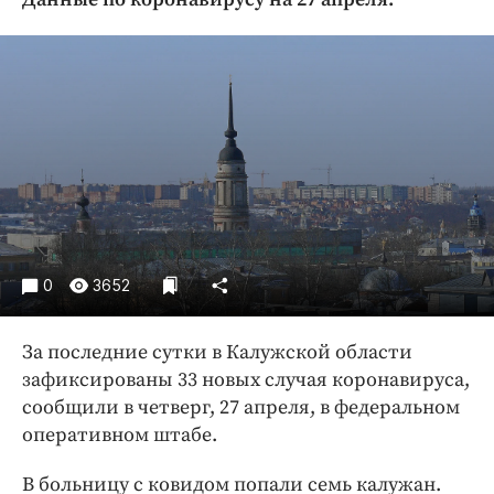
Криминал
Культура
Недвижимость и ЖКХ
Образование
Общество
Погода
Праздники
Происшествия
Спорт
0
3652
Экономика и бизнес
За последние сутки в Калужской области
ПРОЕКТЫ
зафиксированы 33 новых случая коронавируса,
Блоги
сообщили в четверг, 27 апреля, в федеральном
Издания
оперативном штабе.
Медиаперсона
В больницу с ковидом попали семь калужан.