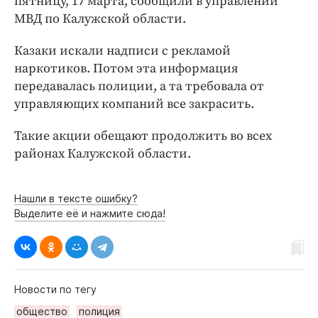
пятницу, 17 марта, сообщили в управлении
Интересное чтиво
МВД по Калужской области.
Клиника года
Бренд года
Казаки искали надписи с рекламой
наркотиков. Потом эта информация
Работодатель года
передавалась полиции, а та требовала от
управляющих компаний все закрасить.
Такие акции обещают продолжить во всех
районах Калужской области.
Нашли в тексте ошибку?
Выделите её и нажмите сюда!
Новости по тегу
общество
полиция