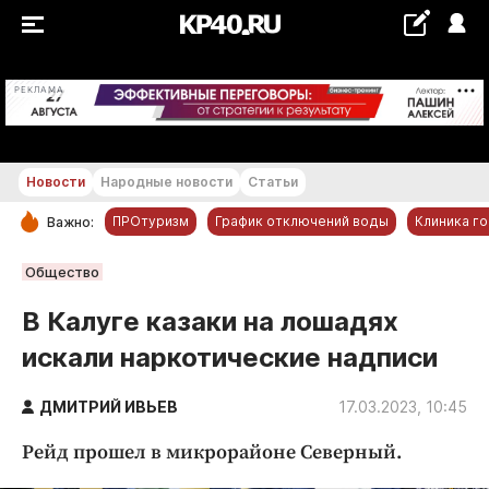
+20...+21 °С
РЕКЛАМА
Новости
Народные новости
Статьи
ПРОтуризм
График отключений воды
Клиника г
Важно:
РУБРИКИ
Общество
Обнинск
В Калуге казаки на лошадях
Новости компаний
искали наркотические надписи
Статьи
Народные новости
ДМИТРИЙ ИВЬЕВ
17.03.2023, 10:45
Авто и транспорт
Рейд прошел в микрорайоне Северный.
Благоустройство