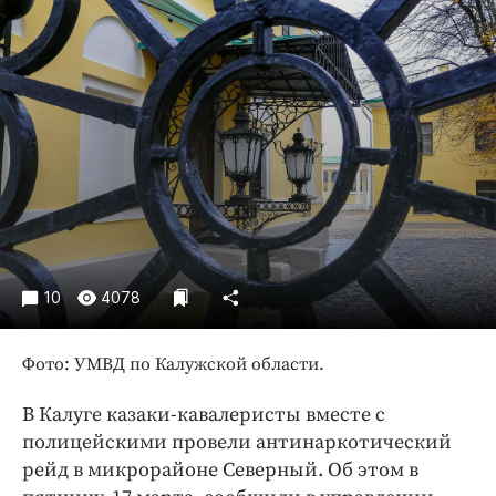
Криминал
Культура
Недвижимость и ЖКХ
Образование
Общество
Погода
Праздники
Происшествия
Спорт
10
4078
Экономика и бизнес
ПРОЕКТЫ
Фото: УМВД по Калужской области.
Блоги
В Калуге казаки-кавалеристы вместе с
Издания
полицейскими провели антинаркотический
рейд в микрорайоне Северный. Об этом в
Медиаперсона