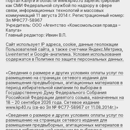
Портал Калуги и области www.kp40.ru зарегистрирован
как СМИ Федеральной службой по надзору в сфере
связи, информационных технологий и массовых
коммуникаций 11 августа 2014 г. Регистрационный номер:
Эл №ФС77-58967
Учредитель: ООО «Агентство «Комсомольская правда –
Калуга»
Главный редактор: Ивкин В.П.
Сайт использует IP адреса, cookie, данные геолокации
Пользователей сайта, а также счетчики Яндекс.Метрика,
Liveinternet и Google-анатилика. Условия использования
содержатся в Политике по защите персональных данных.
«
Сведения о размере и других условиях оплаты услуг по
размещению на страницах сетевого издания для
размещения предвыборных, агитационных материалов в
период избирательной кампании по выборам в
Государственную Думу Федерального Собрания
Российской Федерации девятого созыва, назначенных на
18 – 20 сентября 2026 года. Сетевое издание
www.kp40.ru (св-во Эл № ФС77-58967 от 11.08.2014г.)
»
«
Сведения о размере и других условиях оплаты услуг по
размещению на страницах сетевого издания для
размещения предвыборных, агитационных материалов в
период избирательной кампании по выборам в