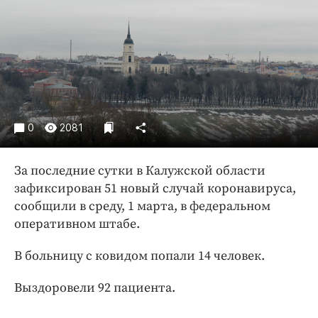
Криминал
Культура
Недвижимость и ЖКХ
Образование
Общество
Погода
0
2081
Праздники
Происшествия
За последние сутки в Калужской области
Спорт
зафиксирован 51 новый случай коронавируса,
Экономика и бизнес
сообщили в среду, 1 марта, в федеральном
оперативном штабе.
ПРОЕКТЫ
В больницу с ковидом попали 14 человек.
Блоги
Издания
Выздоровели 92 пациента.
Медиаперсона