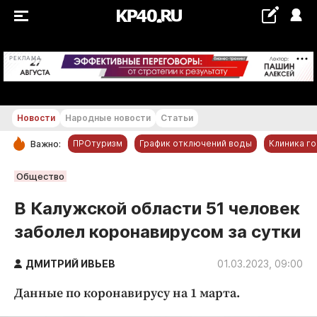
+19...+20 °С
РЕКЛАМА
Новости
Народные новости
Статьи
ПРОтуризм
График отключений воды
Клиника г
Важно:
РУБРИКИ
Общество
Обнинск
В Калужской области 51 человек
Новости компаний
заболел коронавирусом за сутки
Статьи
Народные новости
ДМИТРИЙ ИВЬЕВ
01.03.2023, 09:00
Авто и транспорт
Данные по коронавирусу на 1 марта.
Благоустройство