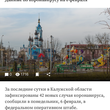
Криминал
Культура
Недвижимость и ЖКХ
Образование
Общество
Погода
Праздники
Происшествия
Спорт
Экономика и бизнес
0
1716
ПРОЕКТЫ
За последние сутки в Калужской области
Блоги
зафиксированы 42 новых случая коронавируса,
Издания
сообщили в понедельник, 6 февраля, в
Медиаперсона
федеральном оперативном штабе.