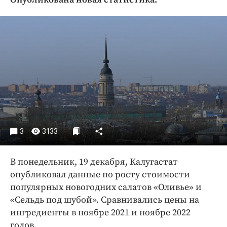
Криминал
Культура
Недвижимость и ЖКХ
Образование
Общество
Погода
Праздники
Происшествия
Спорт
3
3133
Экономика и бизнес
В понедельник, 19 декабря, Калугастат
ПРОЕКТЫ
опубликовал данные по росту стоимости
Блоги
популярных новогодних салатов «Оливье» и
Издания
«Сельдь под шубой». Сравнивались цены на
ингредиенты в ноябре 2021 и ноябре 2022
Медиаперсона
годов.