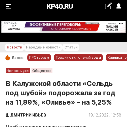
+19...+20 °С
РЕКЛАМА
Новости
Народные новости
Статьи
ПРОтуризм
График отключений воды
Клиника г
Важно:
РУБРИКИ
Новость дня
Общество
Обнинск
В Калужской области «Сельдь
Новости компаний
под шубой» подорожала за год
Статьи
на 11,89%, «Оливье» – на 5,25%
Народные новости
Авто и транспорт
ДМИТРИЙ ИВЬЕВ
19.12.2022, 12:58
Благоустройство
Опубликована новая статистика.