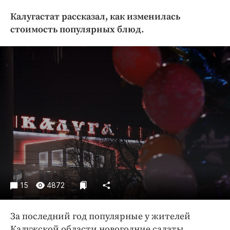
Криминал
Калугастат рассказал, как изменилась
Культура
стоимость популярных блюд.
Недвижимость и ЖКХ
Образование
Общество
Погода
Праздники
Происшествия
Спорт
Экономика и бизнес
ПРОЕКТЫ
15
4872
Блоги
Издания
За последний год популярные у жителей
Медиаперсона
Калужской области новогодние салаты