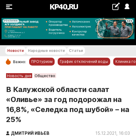
РЕКЛАМА
+23...+24 °С
Новости
Народные новости
Статьи
ПРОтуризм
График отключений воды
Клиника г
Важно:
РУБРИКИ
Новость дня
Общество
Обнинск
В Калужской области салат
Новости компаний
«Оливье» за год подорожал на
Статьи
16,8%, «Селедка под шубой» – на
Народные новости
25%
Авто и транспорт
Благоустройство
ДМИТРИЙ ИВЬЕВ
15.12.2021, 16:03