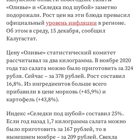
Интересное чтиво
«Оливье» и «Селедка под шубой» заметно
Клиника года
подорожали. Рост цен на эти блюда превысил
Бренд года
официальный
уровень инфляции
в регионе.
Работодатель года
Об этом в среду, 15 декабря, сообщил
Калугастат.
Цену «Оливье» статистический комитет
рассчитывал за два килограмма. В ноябре 2020
года таз салата можно было приготовить за 324
рубля. Сейчас – за 378 рублей. Рост составил
16,8%. Из ингредиентов больше всего
прибавили в цене морковь (+45,9%) и
картофель (+43,8%).
Индекс «Селедки под шубой» составил 25%.
Если год назад 1,7 килограмма салата можно
было приготовить за 167 рублей, то в
нынешнем ноябре – за 209 рублей. Свекла