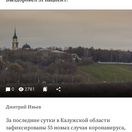
Криминал
Культура
Недвижимость и ЖКХ
Образование
Общество
Погода
Праздники
Происшествия
Спорт
Экономика и бизнес
0
2781
ПРОЕКТЫ
Дмитрий Ивьев
Блоги
Издания
За последние сутки в Калужской области
Медиаперсона
зафиксированы 55 новых случая коронавируса,