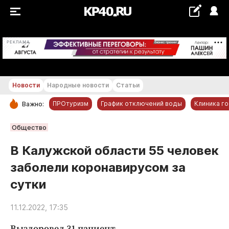
+19...+20 °С
РЕКЛАМА
Новости
Народные новости
Статьи
ПРОтуризм
График отключений воды
Клиника г
Важно:
РУБРИКИ
Общество
Обнинск
В Калужской области 55 человек
Новости компаний
заболели коронавирусом за
Статьи
сутки
Народные новости
Авто и транспорт
11.12.2022, 17:35
Благоустройство
Выздоровел 31 пациент.