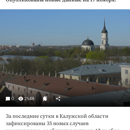
Криминал
Культура
Недвижимость и ЖКХ
Образование
Общество
Погода
Праздники
Происшествия
Спорт
Экономика и бизнес
ПРОЕКТЫ
0
2548
Блоги
Издания
За последние сутки в Калужской области
Медиаперсона
зафиксированы 35 новых случаев