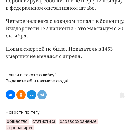
коронавируса, сообщили в четверг, 17 ноября,
Интересное чтиво
в федеральном оперативном штабе.
Клиника года
Бренд года
Четыре человека с ковидом попали в больницу.
Работодатель года
Выздоровели 122 пациента - это максимум с 20
октября.
Новых смертей не было. Показатель в 1453
умерших не менялся с апреля.
Нашли в тексте ошибку?
Выделите её и нажмите сюда!
Новости по тегу
общество
статистика
здравоохранение
коронавирус