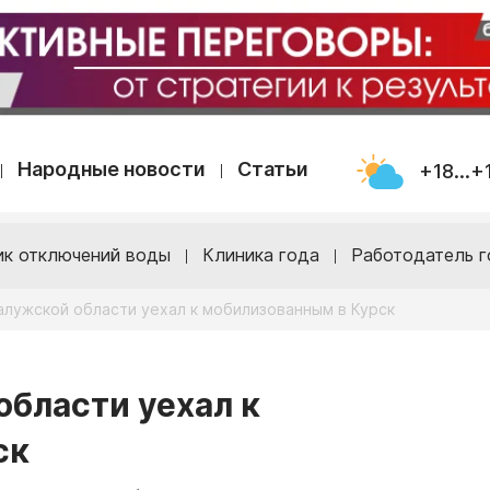
Народные новости
Статьи
+18...+
ик отключений воды
Клиника года
Работодатель г
алужской области уехал к мобилизованным в Курск
области уехал к
ск