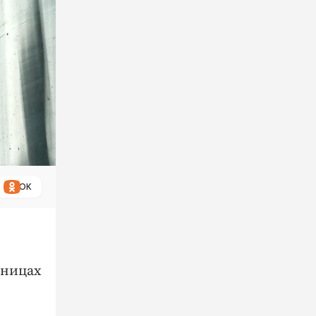
ОК
аницах