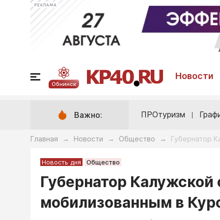
РЕКЛАМА
Новости
Обнинск
ПРОтуризм
Граф
Важно:
Главная
Новости
Общество
Губернатор К
→
→
→
Новость дня
Общество
Губернатор Калужской 
мобилизованным в Кур