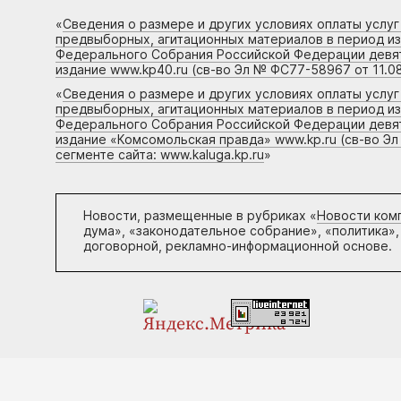
«
Сведения о размере и других условиях оплаты услу
предвыборных, агитационных материалов в период и
Федерального Собрания Российской Федерации девято
издание www.kp40.ru (св-во Эл № ФС77-58967 от 11.08
«
Сведения о размере и других условиях оплаты услу
предвыборных, агитационных материалов в период и
Федерального Собрания Российской Федерации девято
издание «Комсомольская правда» www.kp.ru (св-во Эл
сегменте сайта: www.kaluga.kp.ru
»
Новости, размещенные в рубриках «
Новости ком
дума», «законодательное собрание», «политика»,
договорной, рекламно-информационной основе.