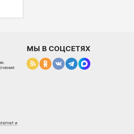
МЫ В СОЦСЕТЯХ
и.
лючения
ternet и