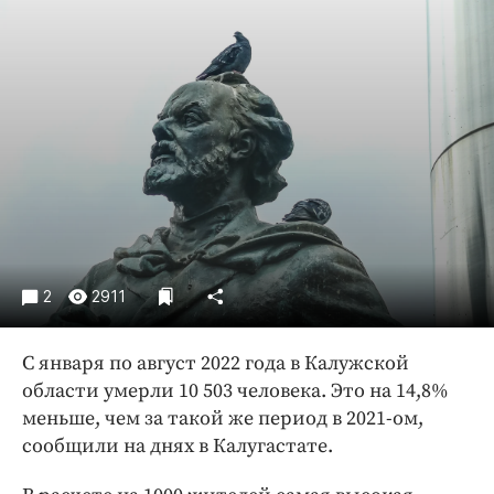
Криминал
Культура
Недвижимость и ЖКХ
Образование
Общество
Погода
Праздники
Происшествия
Спорт
2
2911
Экономика и бизнес
ПРОЕКТЫ
С января по август 2022 года в Калужской
области умерли 10 503 человека. Это на 14,8%
Блоги
меньше, чем за такой же период в 2021-ом,
Издания
сообщили на днях в Калугастате.
Медиаперсона