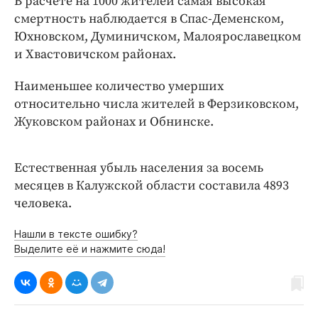
В расчете на 1000 жителей самая высокая
Интересное чтиво
смертность наблюдается в Спас-Деменском,
Клиника года
Юхновском, Думиничском, Малоярославецком
Бренд года
и Хвастовичском районах.
Работодатель года
Наименьшее количество умерших
относительно числа жителей в Ферзиковском,
Жуковском районах и Обнинске.
Естественная убыль населения за восемь
месяцев в Калужской области составила 4893
человека.
Нашли в тексте ошибку?
Выделите её и нажмите сюда!