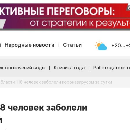
Народные новости
Статьи
+20...+
ик отключений воды
Клиника года
Работодатель г
области 118 человек заболели коронавирусом за сутки
18 человек заболели
и