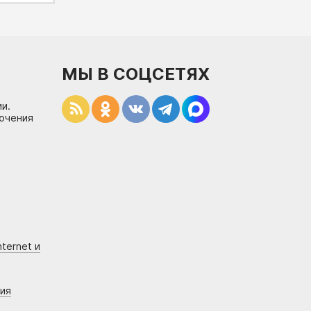
МЫ В СОЦСЕТЯХ
и.
лючения
ternet и
ния