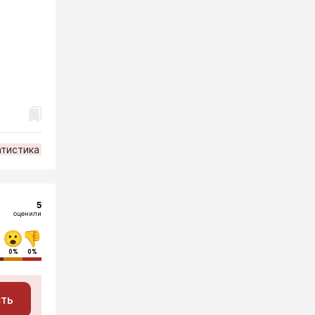
атистика
5
оценили
0%
0%
сть