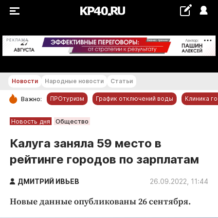
+18...+19 °С
РЕКЛАМА
Новости
Народные новости
Статьи
ПРОтуризм
График отключений воды
Клиника г
Важно:
РУБРИКИ
Новость дня
Общество
Обнинск
Калуга заняла 59 место в
Новости компаний
рейтинге городов по зарплатам
Статьи
Народные новости
ДМИТРИЙ ИВЬЕВ
26.09.2022, 11:44
Авто и транспорт
Новые данные опубликованы 26 сентября.
Благоустройство