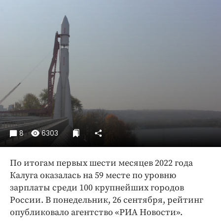
Криминал
Культура
Недвижимость и ЖКХ
Образование
Общество
Погода
Праздники
Происшествия
Спорт
8
6303
Экономика и бизнес
ПРОЕКТЫ
По итогам первых шести месяцев 2022 года
Калуга оказалась на 59 месте по уровню
Блоги
зарплаты среди 100 крупнейших городов
Издания
России. В понедельник, 26 сентября, рейтинг
Медиаперсона
опубликовало агентство «РИА Новости».