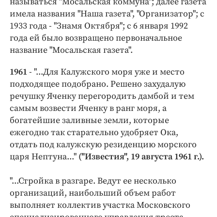
называться "Мосальская коммуна"; далее газета
имела названия "Наша газета", "Организатор"; с
1933 года - "Знамя Октября"; с 6 января 1992
года ей было возвращено первоначальное
название "Мосальская газета".
1961
- "...Для Калужского моря уже и место
подходящее подобрано. Решено захудалую
речушку Яченку перегородить дамбой и тем
самым возвести Яченку в ранг моря, а
богатейшие заливные земли, которые
ежегодно так старательно удобряет Ока,
отдать под калужскую резиденцию морского
царя Нептуна..."
("Известия", 19 августа
1961 г.).
"...Стройка в разгаре. Ведут ее несколько
организаций, наибольший объем работ
выполняет коллектив участка Московского