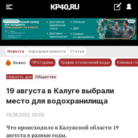
РЕКЛАМА
+23...+24 °С
Новости
Народные новости
Статьи
ПРОтуризм
График отключений воды
Клиника г
Важно:
РУБРИКИ
Новость дня
Общество
Обнинск
19 августа в Калуге выбрали
Новости компаний
место для водохранилища
Статьи
Народные новости
19.08.2025, 05:00
Авто и транспорт
Что происходило в Калужской области 19
Благоустройство
августа в разные годы.