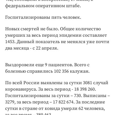
Интересное чтиво
федеральном оперативном штабе.
Клиника года
Бренд года
Госпитализированы пять человек.
Работодатель года
Новых смертей не было. Общее количество
умерших за весь период эпидемии составляет
1453. Данный показатель не менялся уже почти
два месяца - с 22 апреля.
Выздоровели еще 9 пациентов. Всего с
болезнью справились 102 356 калужан.
По всей России выявлены за сутки 3081 случай
коронавируса. За весь период - 18 398 260.
Госпитализированы за сутки – 730. Выписаны –
3279, за весь период – 17 822 674. За последние
сутки в стране от ковида умерли 62 человека,
за все время – 380 463.