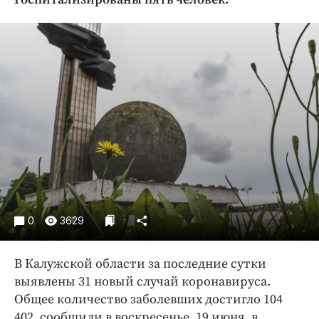
Криминал
Культура
Недвижимость и ЖКХ
Образование
Общество
Погода
Праздники
Происшествия
Спорт
Экономика и бизнес
0
3629
ПРОЕКТЫ
Блоги
В Калужской области за последние сутки
Издания
выявлены 31 новый случай коронавируса.
Общее количество заболевших достигло 104
Медиаперсона
402, сообщили в воскресенье, 19 июня, в