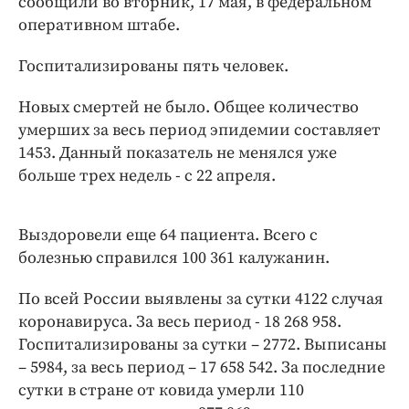
сообщили во вторник, 17 мая, в федеральном
Интересное чтиво
оперативном штабе.
Клиника года
Бренд года
Госпитализированы пять человек.
Работодатель года
Новых смертей не было. Общее количество
умерших за весь период эпидемии составляет
1453. Данный показатель не менялся уже
больше трех недель - с 22 апреля.
Выздоровели еще 64 пациента. Всего с
болезнью справился 100 361 калужанин.
По всей России выявлены за сутки 4122 случая
коронавируса. За весь период - 18 268 958.
Госпитализированы за сутки – 2772. Выписаны
– 5984, за весь период – 17 658 542. За последние
сутки в стране от ковида умерли 110