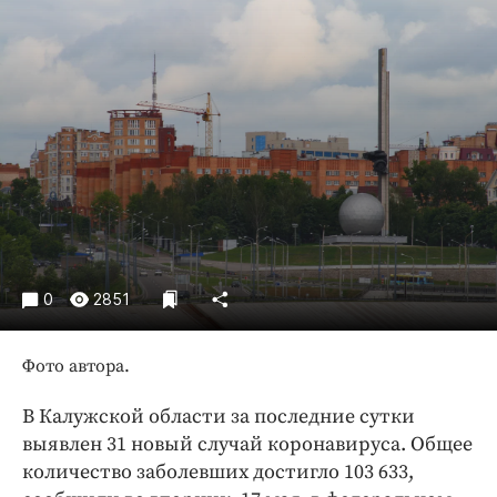
Криминал
Культура
Недвижимость и ЖКХ
Образование
Общество
Погода
Праздники
Происшествия
Спорт
0
2851
Экономика и бизнес
ПРОЕКТЫ
Фото автора.
Блоги
В Калужской области за последние сутки
Издания
выявлен 31 новый случай коронавируса. Общее
Медиаперсона
количество заболевших достигло 103 633,