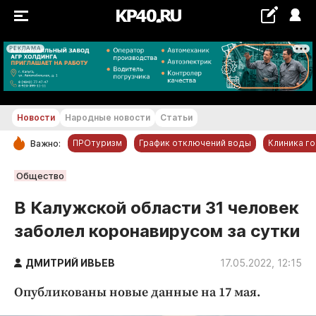
РЕКЛАМА
+17...+18 °С
Новости
Народные новости
Статьи
ПРОтуризм
График отключений воды
Клиника г
Важно:
РУБРИКИ
Общество
Обнинск
В Калужской области 31 человек
Новости компаний
заболел коронавирусом за сутки
Статьи
Народные новости
ДМИТРИЙ ИВЬЕВ
17.05.2022, 12:15
Авто и транспорт
Опубликованы новые данные на 17 мая.
Благоустройство