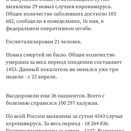
Интересное чтиво
выявлены 29 новых случаев коронавируса.
Клиника года
Общее количество заболевших достигло 103
Бренд года
602, сообщили в понедельник, 16 мая, в
Работодатель года
федеральном оперативном штабе.
Госпитализирован 21 человек.
Новых смертей не было. Общее количество
умерших за весь период эпидемии составляет
1453. Данный показатель не менялся уже три
недели - с 22 апреля.
Выздоровели еще 36 пациентов. Всего с
болезнью справился 100 297 калужан.
По всей России выявлены за сутки 4543 случая
коронавируса. За весь период - 18 264 836.
Госпитализированы за сутки – 1127. Выписаны