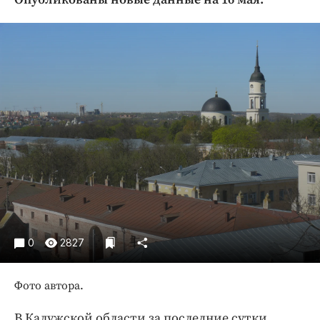
Криминал
Культура
Недвижимость и ЖКХ
Образование
Общество
Погода
Праздники
Происшествия
Спорт
Экономика и бизнес
ПРОЕКТЫ
0
2827
Блоги
Издания
Фото автора.
Медиаперсона
В Калужской области за последние сутки