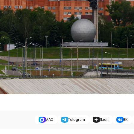
MAX
Telegram
Дзен
ВК