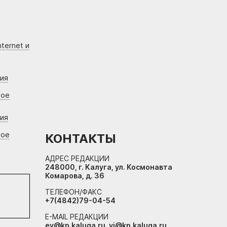
ternet и
ния
вое
ния
вое
КОНТАКТЫ
АДРЕС РЕДАКЦИИ
248000, г. Калуга, ул. Космонавта
Комарова, д. 36
ТЕЛЕФОН/ФАКС
+7(4842)79-04-54
E-MAIL РЕДАКЦИИ
ev@kp.kaluga.ru, vi@kp.kaluga.ru