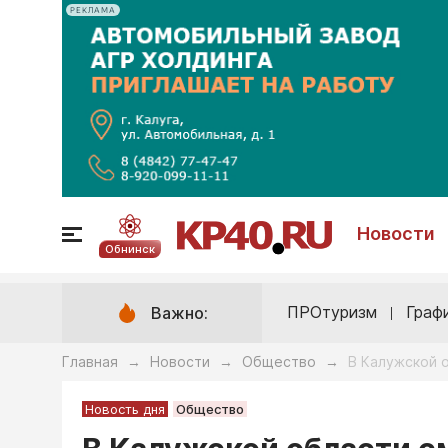
РЕКЛАМА
Новости
Обнинск
ПРОтуризм
Граф
Важно:
Главная
Новости
Общество
В Калужской о
→
→
→
Новость дня
Общество