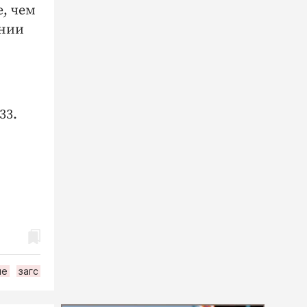
е, чем
ении
33.
ие
загс