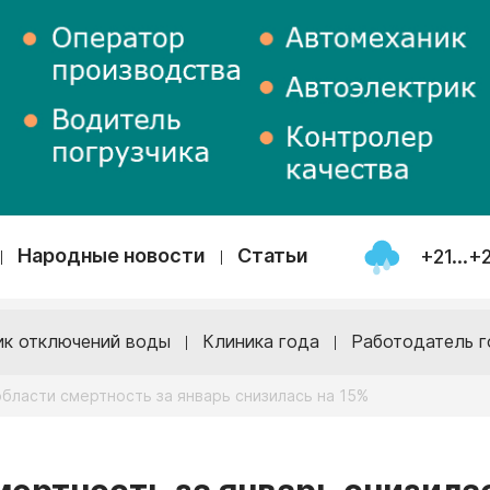
Народные новости
Статьи
+21...+
ик отключений воды
Клиника года
Работодатель г
бласти смертность за январь снизилась на 15%