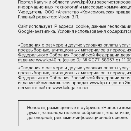
Портал Калуги и области www.kp40.ru зарегистрирова
информационных технологий и массовых коммуникаций
Учредитель: ООО «Агентство «Комсомольская правда 
Главный редактор: Ивкин В.П.
Сайт использует IP адреса, cookie, данные геолокации
Google-анатилика. Условия использования содержатс
«
Сведения о размере и других условиях оплаты услу
предвыборных, агитационных материалов в период и
Федерального Собрания Российской Федерации девято
издание www.kp40.ru (св-во Эл № ФС77-58967 от 11.08
«
Сведения о размере и других условиях оплаты услу
предвыборных, агитационных материалов в период и
Федерального Собрания Российской Федерации девято
издание «Комсомольская правда» www.kp.ru (св-во Эл
сегменте сайта: www.kaluga.kp.ru
»
Новости, размещенные в рубриках «
Новости ком
дума», «законодательное собрание», «политика»,
договорной, рекламно-информационной основе.