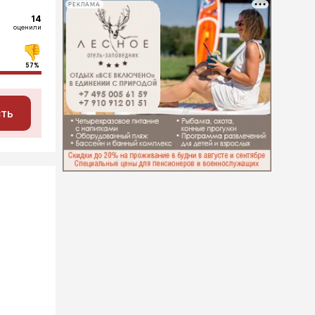
РЕКЛАМА
14
оценили
57%
сть