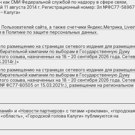
н как СМИ Федеральной службой по надзору в сфере связи,
 11 августа 2014 г. Регистрационный номер: Эл №ФС77-58967
– Калуга»
 Пользователей сайта, а также счетчики Яндекс.Метрика, Livein
я в Политике по защите персональных данных.
г по размещению на страницах сетевого издания для размеще
збирательной кампании по выборам в Государственную Думу
го созыва, назначенных на 18 – 20 сентября 2026 года. Сете
.2014г.)
»
г по размещению на страницах сетевого издания для размеще
збирательной кампании по выборам в Государственную Думу
го созыва, назначенных на 18 – 20 сентября 2026 года. Сете
 № ФС77-80505 от 15.03.2021г.), размещение на региональном
паний
» и «
Новости партнеров
» с тегами «реклама», «городская
 «область», «Городской голова Калуги» публикуются на