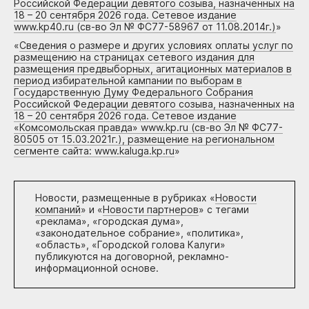
Российской Федерации девятого созыва, назначенных на
18 – 20 сентября 2026 года. Сетевое издание
www.kp40.ru (св-во Эл № ФС77-58967 от 11.08.2014г.)
»
«
Сведения о размере и других условиях оплаты услуг по
размещению на страницах сетевого издания для
размещения предвыборных, агитационных материалов в
период избирательной кампании по выборам в
Государственную Думу Федерального Собрания
Российской Федерации девятого созыва, назначенных на
18 – 20 сентября 2026 года. Сетевое издание
«Комсомольская правда» www.kp.ru (св-во Эл № ФС77-
80505 от 15.03.2021г.), размещение на региональном
сегменте сайта: www.kaluga.kp.ru
»
Новости, размещенные в рубриках «
Новости
компаний
» и «
Новости партнеров
» с тегами
«реклама», «городская дума»,
«законодательное собрание», «политика»,
«область», «Городской голова Калуги»
публикуются на договорной, рекламно-
информационной основе.