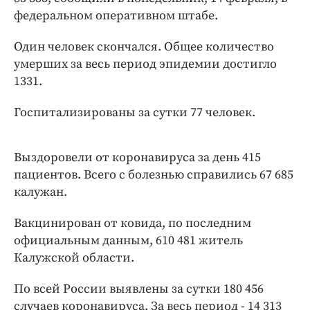
Интересное чтиво
федеральном оперативном штабе.
Клиника года
Бренд года
Один человек скончался. Общее количество
умерших за весь период эпидемии достигло
Работодатель года
1331.
Госпитализированы за сутки 77 человек.
Выздоровели от коронавируса за день 415
пациентов. Всего с болезнью справились 67 685
калужан.
Вакцинирован от ковида, по последним
официальным данным, 610 481 житель
Калужской области.
По всей России выявлены за сутки 180 456
случаев коронавируса. За весь период - 14 313