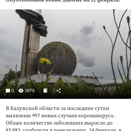
Криминал
Культура
Недвижимость и ЖКХ
Образование
Общество
Погода
Праздники
Происшествия
Спорт
Экономика и бизнес
0
3678
ПРОЕКТЫ
Блоги
В Калужской области за последние сутки
Издания
выявлены 997 новых случаев коронавируса.
Общее количество заболевших выросло до
Медиаперсона
85 883, сообщили в понедельник, 14 февраля, в