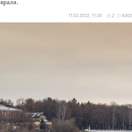
враля.
11.02.2022, 11:20
2
6302