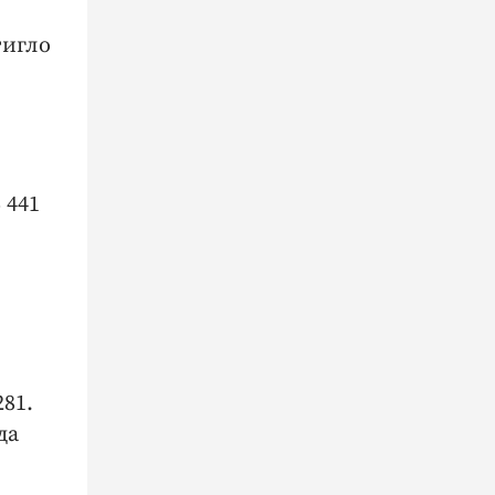
тигло
 441
281.
да