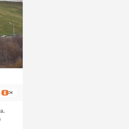
ОК
а.
в