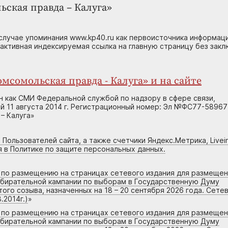
ьская правда – Калуга»
случае упоминания www.kp40.ru как первоисточника информаци
 активная индексируемая ссылка на главную страницу без зак
мсомольская правда - Калуга» и на сайте
н как СМИ Федеральной службой по надзору в сфере связи,
 11 августа 2014 г. Регистрационный номер: Эл №ФС77-58967
– Калуга»
 Пользователей сайта, а также счетчики Яндекс.Метрика, Livein
я в Политике по защите персональных данных.
г по размещению на страницах сетевого издания для размеще
збирательной кампании по выборам в Государственную Думу
го созыва, назначенных на 18 – 20 сентября 2026 года. Сете
.2014г.)
»
г по размещению на страницах сетевого издания для размеще
збирательной кампании по выборам в Государственную Думу