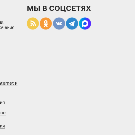
МЫ В СОЦСЕТЯХ
и.
лючения
ternet и
ния
вое
ния