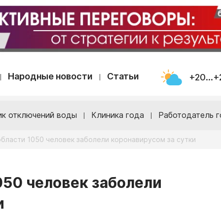
Народные новости
Статьи
+20...+
ик отключений воды
Клиника года
Работодатель г
области 1050 человек заболели коронавирусом за сутки
050 человек заболели
и