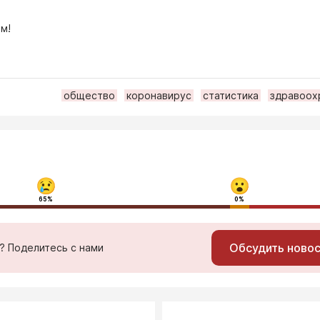
м!
общество
коронавирус
статистика
здравоох
65%
0%
Обсудить ново
ь? Поделитесь с нами