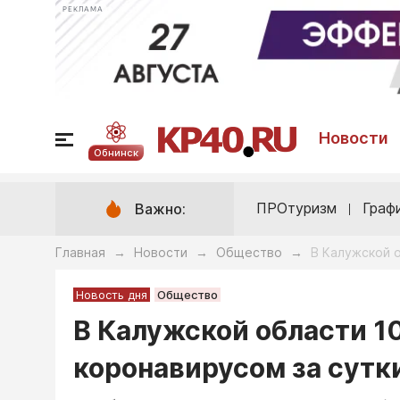
РЕКЛАМА
Новости
Обнинск
ПРОтуризм
Граф
Важно:
Главная
Новости
Общество
В Калужской 
→
→
→
Новость дня
Общество
В Калужской области 1
коронавирусом за сутк