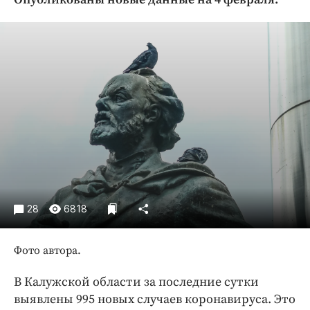
Криминал
Культура
Недвижимость и ЖКХ
Образование
Общество
Погода
Праздники
Происшествия
Спорт
Экономика и бизнес
28
6818
ПРОЕКТЫ
Фото автора.
Блоги
Издания
В Калужской области за последние сутки
Медиаперсона
выявлены 995 новых случаев коронавируса. Это