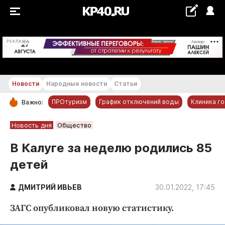
+21...+22 °С
РЕКЛАМА
Новости
Народные новости
Статьи
ПРОтуризм
График отключений воды
Клиника г
Важно:
РУБРИКИ
Новость дня
Общество
Обнинск
В Калуге за неделю родились 85
Новости компаний
детей
Статьи
Народные новости
ДМИТРИЙ ИВЬЕВ
30.01.2022, 17:45
Авто и транспорт
ЗАГС опубликовал новую статистику.
Благоустройство