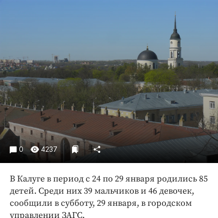
Криминал
Культура
Недвижимость и ЖКХ
Образование
Общество
Погода
Праздники
Происшествия
Спорт
Экономика и бизнес
0
4237
ПРОЕКТЫ
Блоги
В Калуге в период с 24 по 29 января родились 85
детей. Среди них 39 мальчиков и 46 девочек,
Издания
сообщили в субботу, 29 января, в городском
Медиаперсона
управлении ЗАГС.