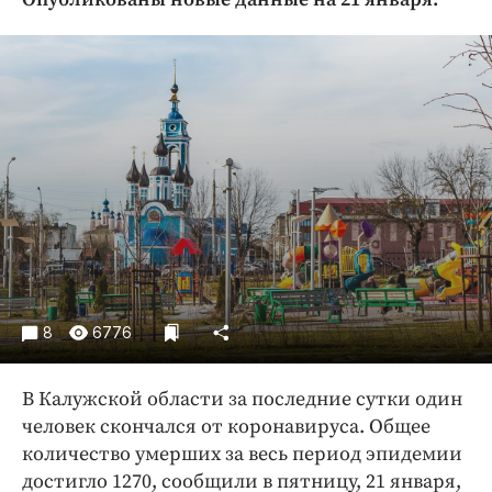
Криминал
Культура
Недвижимость и ЖКХ
Образование
Общество
Погода
Праздники
Происшествия
Спорт
Экономика и бизнес
8
6776
ПРОЕКТЫ
В Калужской области за последние сутки один
Блоги
человек скончался от коронавируса. Общее
Издания
количество умерших за весь период эпидемии
Медиаперсона
достигло 1270, сообщили в пятницу, 21 января,