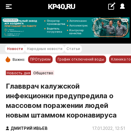
РЕКЛАМА
+24...+25 °С
Новости
Народные новости
Статьи
ПРОтуризм
График отключений воды
Клиника г
Важно:
РУБРИКИ
Новость дня
Общество
Обнинск
Главврач калужской
Новости компаний
инфекционки предупредила о
Статьи
массовом поражении людей
Народные новости
новым штаммом коронавируса
Авто и транспорт
Благоустройство
ДМИТРИЙ ИВЬЕВ
17.01.2022, 12:51