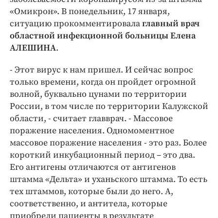
Интересное чтиво
«Омикрон». В понедельник, 17 января,
Клиника года
ситуацию прокомментировала
главный врач
Бренд года
областной инфекционной больницы Елена
Работодатель года
АЛЕШИНА
.
- Этот вирус к нам пришел. И сейчас вопрос
только времени, когда он пройдет огромной
волной, буквально цунами по территории
России, в том числе по территории Калужской
области, - считает главврач. - Массовое
поражение населения. Одномоментное
массовое поражение населения - это раз. Более
короткий инкубационный период – это два.
Его антигены отличаются от антигенов
штамма «Дельта» и уханьского штамма. То есть
тех штаммов, которые были до него. А,
соответственно, и антитела, которые
приобрели пациенты в результате