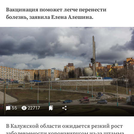
Криминал
Вакцинация поможет легче перенести
Культура
болезнь, заявила Елена Алешина.
Недвижимость и ЖКХ
Образование
Общество
Погода
Праздники
Происшествия
Спорт
Экономика и бизнес
ПРОЕКТЫ
55
22717
Блоги
Издания
В Калужской области ожидается резкий рост
Медиаперсона
заболеваемости коронавирусом из-за штамма