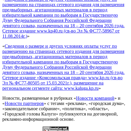
размещению на страницах сетевого издания для размещения
предвыборных, агитационных материалов в период
избирательной кампании по выборам в Государственную
Думу Федерального Собрания Российской Федерации
девятого созыва, назначенных на 18 – 20 сентября 2026 года.
Сетевое издание www.kp40.ru (св-во Эл № ФС77-58967 от
11.08.2014г.)
»
«
Сведения о размере и других условиях оплаты услуг по
размещению на страницах сетевого издания для размещения
предвыборных, агитационных материалов в период
избирательной кампании по выборам в Государственную
Думу Федерального Собрания Российской Федерации
девятого созыва, назначенных на 18 – 20 сентября 2026 года.
Сетевое издание «Комсомольская правда» www.kp.ru (св-во
Эл № ФС77-80505 от 15.03.2021г.), размещение на
региональном сегменте сайта: www.kaluga.kp.ru
»
Новости, размещенные в рубриках «
Новости компаний
» и
«
Новости партнеров
» с тегами «реклама», «городская дума»,
«законодательное собрание», «политика», «область»,
«Городской голова Калуги» публикуются на договорной,
рекламно-информационной основе.