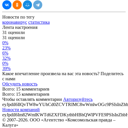
Новости по тегу
коронавирус
статистика
Лента настроения
31 оценили
31
оценили
0%
23%
6%
32%
0%
39%
Какое впечатление произвела на вас эта новость? Поделитесь
с нами
Обсудить новость
Всего: 15 комментариев
Всего: 15 комментариев
Чтобы оставлять комментарии
Авторизуйтесь
eyJpdiI6IlQvTW8wYUhCd0ZCVTRIMC8wWmlwOGc9PSIsInZ
Новости компаний
eyJpdiI6Im82WmlKWTd6ZXFDKythbHBhQWlPVFE9PSIsIn
© 2007–2026. ООО «Агентство «Комсомольская правда –
Калуга»