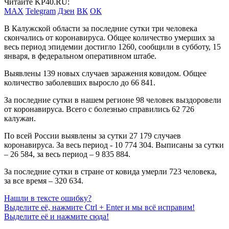
Читайте KP40.RU:
MAX
Telegram
Дзен
ВК
ОК
В Калужской области за последние сутки три человека
скончались от коронавируса. Общее количество умерших за
весь период эпидемии достигло 1260, сообщили в субботу, 15
января, в федеральном оперативном штабе.
Выявлены 139 новых случаев заражения ковидом. Общее
количество заболевших выросло до 66 841.
За последние сутки в нашем регионе 98 человек выздоровели
от коронавируса. Всего с болезнью справились 62 726
калужан.
По всей России выявлены за сутки 27 179 случаев
коронавируса. За весь период - 10 774 304. Выписаны за сутки
– 26 584, за весь период – 9 835 884.
За последние сутки в стране от ковида умерли 723 человека,
за все время – 320 634.
Нашли в тексте ошибку?
Выделите её, нажмите
Ctrl + Enter
и мы всё исправим!
Выделите её и нажмите сюда!