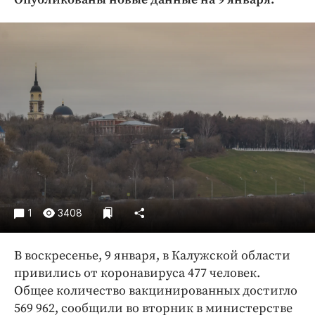
Криминал
Культура
Недвижимость и ЖКХ
Образование
Общество
Погода
Праздники
Происшествия
Спорт
Экономика и бизнес
1
3408
ПРОЕКТЫ
В воскресенье, 9 января, в Калужской области
Блоги
привились от коронавируса 477 человек.
Издания
Общее количество вакцинированных достигло
Медиаперсона
569 962, сообщили во вторник в министерстве