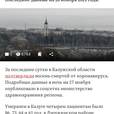
Криминал
Культура
Недвижимость и ЖКХ
Образование
Общество
Погода
Праздники
0
6764
Происшествия
Спорт
За последние сутки в Калужской области
Экономика и бизнес
подтвердили
восемь смертей от коронавируса.
Подробные данные в ночь на 27 ноября
ПРОЕКТЫ
опубликовало в соцсетях министерство
Блоги
здравоохранения региона.
Издания
Умершим в Калуге четырем пациентам было
Медиаперсона
86, 73, 64 и 61 год, в Дзержинском районе