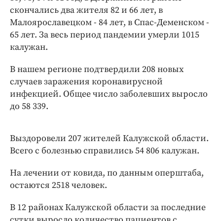
Интересное чтиво
скончались два жителя 82 и 66 лет, в
Клиника года
Малоярославецком - 84 лет, в Спас-Деменском -
Бренд года
65 лет. За весь период пандемии умерли 1015
калужан.
Работодатель года
В нашем регионе подтвердили 208 новых
случаев заражения коронавирусной
инфекцией. Общее число заболевших выросло
до 58 339.
Выздоровели 207 жителей Калужской области.
Всего с болезнью справились 54 806 калужан.
На лечении от ковида, по данным оперштаба,
остаются 2518 человек.
В 12 районах Калужской области за последние
сутки выросло количество пациентов с