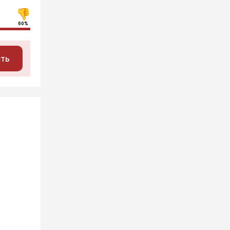
60%
сть