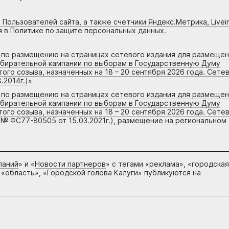
 Пользователей сайта, а также счетчики Яндекс.Метрика, Livein
я в Политике по защите персональных данных.
г по размещению на страницах сетевого издания для размеще
збирательной кампании по выборам в Государственную Думу
го созыва, назначенных на 18 – 20 сентября 2026 года. Сете
.2014г.)
»
г по размещению на страницах сетевого издания для размеще
збирательной кампании по выборам в Государственную Думу
го созыва, назначенных на 18 – 20 сентября 2026 года. Сете
 № ФС77-80505 от 15.03.2021г.), размещение на региональном
паний
» и «
Новости партнеров
» с тегами «реклама», «городская
 «область», «Городской голова Калуги» публикуются на