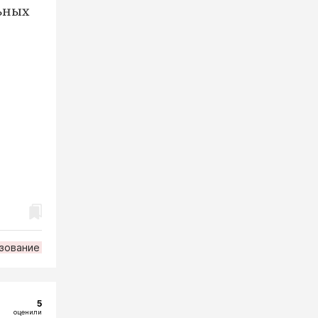
ьных
зование
5
оценили