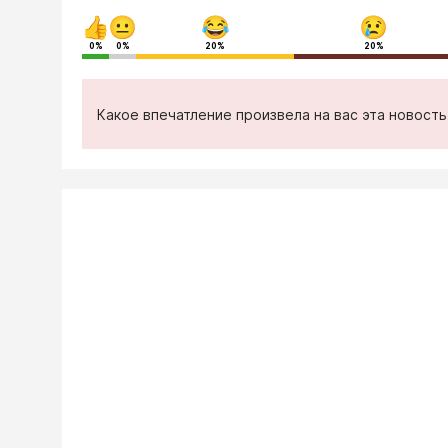
0%
0%
20%
20%
Какое впечатление произвела на вас эта новост