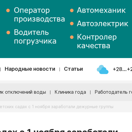
Народные новости
Статьи
+28...+
ик отключений воды
Клиника года
Работодатель г
детских садах с 1 ноября заработали дежурные группы