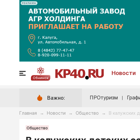
РЕКЛАМА
Новости
Обнинск
ПРОтуризм
Граф
Важно:
Главная
Новости
Общество
В калужских 
→
→
→
Общество