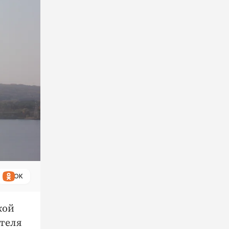
ОК
кой
ителя