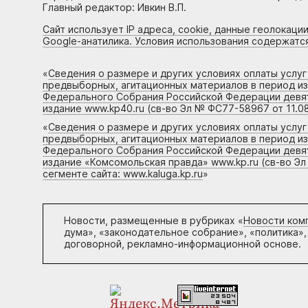
Главный редактор: Ивкин В.П.
Сайт использует IP адреса, cookie, данные геолокации
Google-анатилика. Условия использования содержатс
«
Сведения о размере и других условиях оплаты услу
предвыборных, агитационных материалов в период и
Федерального Собрания Российской Федерации девято
издание www.kp40.ru (св-во Эл № ФС77-58967 от 11.08
«
Сведения о размере и других условиях оплаты услу
предвыборных, агитационных материалов в период и
Федерального Собрания Российской Федерации девято
издание «Комсомольская правда» www.kp.ru (св-во Эл
сегменте сайта: www.kaluga.kp.ru
»
Новости, размещенные в рубриках «
Новости ком
дума», «законодательное собрание», «политика»,
договорной, рекламно-информационной основе.