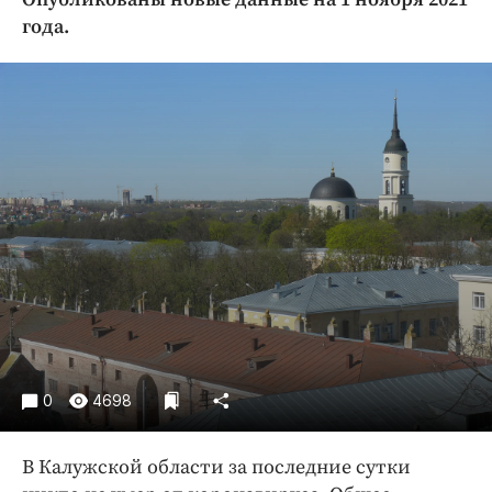
Криминал
года.
Культура
Недвижимость и ЖКХ
Образование
Общество
Погода
Праздники
Происшествия
Спорт
Экономика и бизнес
ПРОЕКТЫ
Блоги
0
4698
Издания
Медиаперсона
В Калужской области за последние сутки