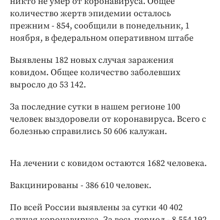
никто не умер от коронавируса. Общее
Интересное чтиво
количество жертв эпидемии осталось
Клиника года
прежним - 854, сообщили в понедельник, 1
Бренд года
ноября, в федеральном оперативном штабе
Работодатель года
Выявлены 182 новых случая заражения
ковидом. Общее количество заболевших
выросло до 53 142.
За последние сутки в нашем регионе 100
человек выздоровели от коронавируса. Всего с
болезнью справились 50 606 калужан.
На лечении с ковидом остаются 1682 человека.
Вакцинированы - 386 610 человек.
По всей России выявлены за сутки 40 402
случая коронавируса. За весь период - 8 554 192.