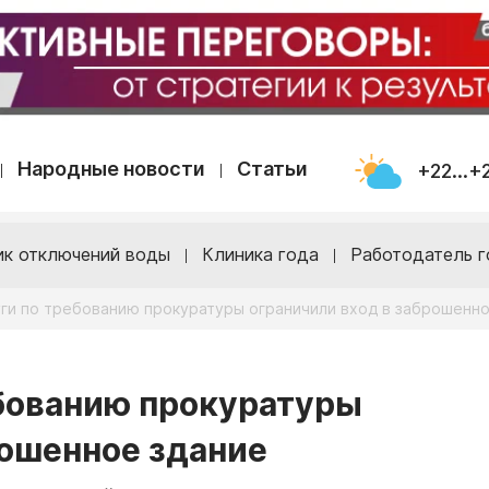
Народные новости
Статьи
+22...+
ик отключений воды
Клиника года
Работодатель г
уги по требованию прокуратуры ограничили вход в заброшенн
ебованию прокуратуры
рошенное здание