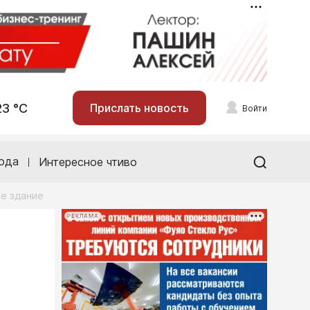
23 °С
Прислать новость
Войти
ода
Интересное чтиво
ое здание
РЕКЛАМА