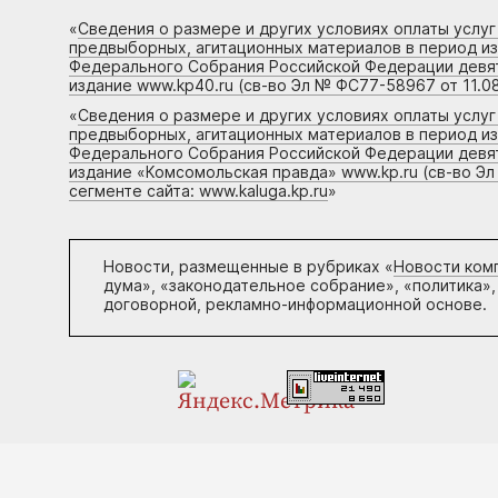
«
Сведения о размере и других условиях оплаты услу
предвыборных, агитационных материалов в период и
Федерального Собрания Российской Федерации девято
издание www.kp40.ru (св-во Эл № ФС77-58967 от 11.08
«
Сведения о размере и других условиях оплаты услу
предвыборных, агитационных материалов в период и
Федерального Собрания Российской Федерации девято
издание «Комсомольская правда» www.kp.ru (св-во Эл
сегменте сайта: www.kaluga.kp.ru
»
Новости, размещенные в рубриках «
Новости ком
дума», «законодательное собрание», «политика»,
договорной, рекламно-информационной основе.