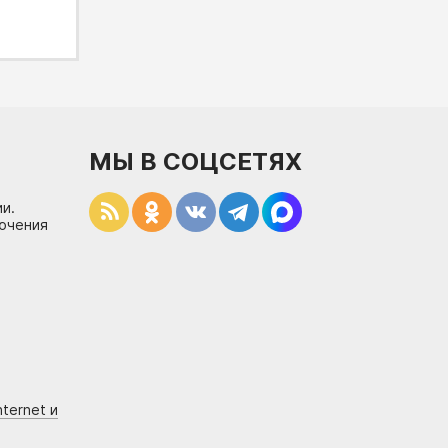
МЫ В СОЦСЕТЯХ
и.
лючения
ternet и