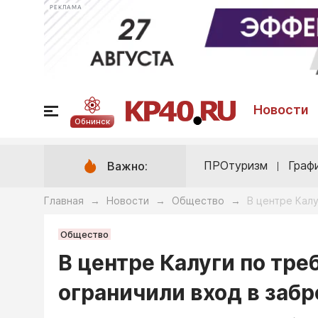
РЕКЛАМА
Новости
Обнинск
ПРОтуризм
Граф
Важно:
Главная
Новости
Общество
В центре Кал
→
→
→
Общество
В центре Калуги по тр
ограничили вход в заб