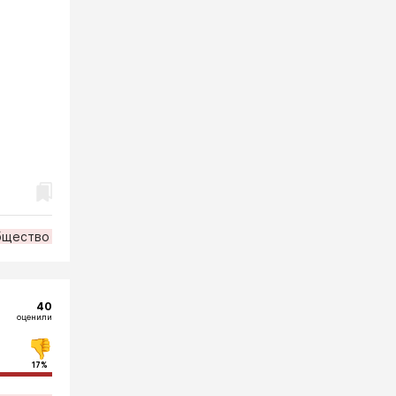
бщество
40
оценили
17%